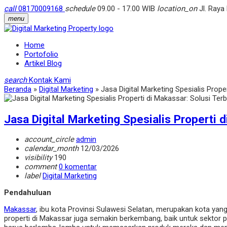
call
08170009168
schedule
09.00 - 17.00 WIB
location_on
Jl. Raya
menu
Home
Portofolio
Artikel Blog
search
Kontak Kami
Beranda
»
Digital Marketing
»
Jasa Digital Marketing Spesialis Prop
Jasa Digital Marketing Spesialis Properti 
account_circle
admin
calendar_month
12/03/2026
visibility
190
comment
0 komentar
label
Digital Marketing
Pendahuluan
Makassar
, ibu kota Provinsi Sulawesi Selatan, merupakan kota y
properti di Makassar juga semakin berkembang, baik untuk sektor 