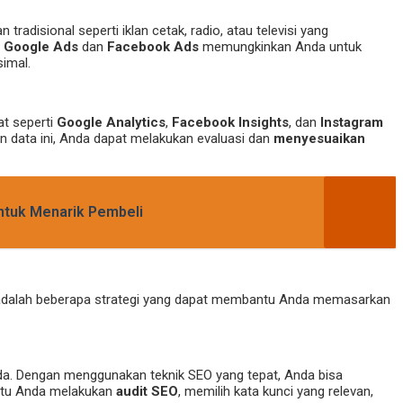
radisional seperti iklan cetak, radio, atau televisi yang
.
Google Ads
dan
Facebook Ads
memungkinkan Anda untuk
imal.
at seperti
Google Analytics
,
Facebook Insights
, dan
Instagram
an data ini, Anda dapat melakukan evaluasi dan
menyesuaikan
ntuk Menarik Pembeli
kut adalah beberapa strategi yang dapat membantu Anda memasarkan
a. Dengan menggunakan teknik SEO yang tepat, Anda bisa
antu Anda melakukan
audit SEO
, memilih kata kunci yang relevan,