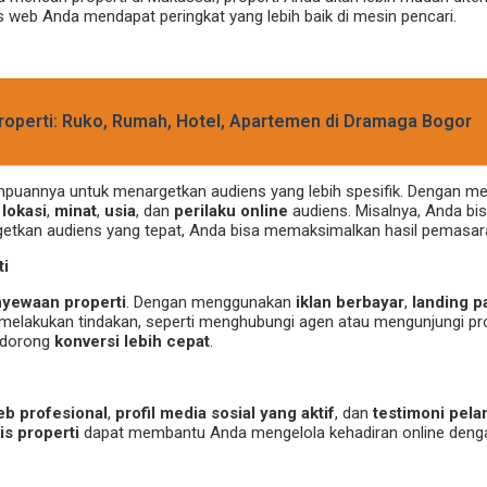
web Anda mendapat peringkat yang lebih baik di mesin pencari.
Properti: Ruko, Rumah, Hotel, Apartemen di Dramaga Bogor
mampuannya untuk menargetkan audiens yang lebih spesifik. Dengan 
n
lokasi
,
minat
,
usia
, dan
perilaku online
audiens. Misalnya, Anda bi
argetkan audiens yang tepat, Anda bisa memaksimalkan hasil pemasa
ti
nyewaan properti
. Dengan menggunakan
iklan berbayar
,
landing p
elakukan tindakan, seperti menghubungi agen atau mengunjungi pro
ndorong
konversi lebih cepat
.
eb profesional
,
profil media sosial yang aktif
, dan
testimoni pel
is properti
dapat membantu Anda mengelola kehadiran online deng