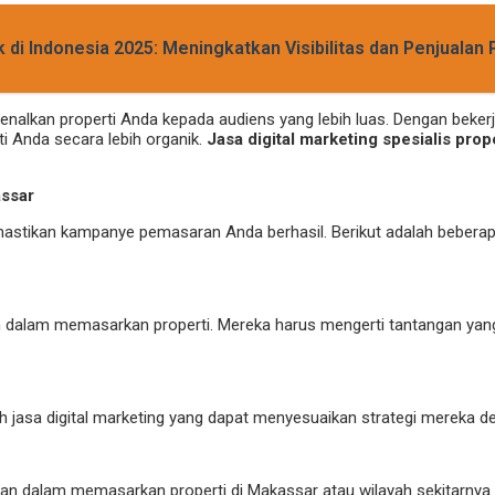
k di Indonesia 2025: Meningkatkan Visibilitas dan Penjualan 
kenalkan properti Anda kepada audiens yang lebih luas. Dengan bek
i Anda secara lebih organik.
Jasa digital marketing spesialis prop
assar
emastikan kampanye pemasaran Anda berhasil. Berikut adalah beberap
man dalam memasarkan properti. Mereka harus mengerti tantangan yan
ilih jasa digital marketing yang dapat menyesuaikan strategi mereka 
 dalam memasarkan properti di Makassar atau wilayah sekitarnya. U