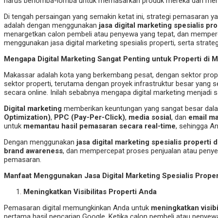
harus berlomba-lomba untuk memasarkan produk mereka dan mend
Di tengah persaingan yang semakin ketat ini, strategi pemasaran ya
adalah dengan menggunakan
jasa digital marketing spesialis pr
menargetkan calon pembeli atau penyewa yang tepat, dan memperce
menggunakan jasa digital marketing spesialis properti, serta stra
Mengapa Digital Marketing Sangat Penting untuk Properti di 
Makassar adalah kota yang berkembang pesat, dengan sektor prope
sektor properti, terutama dengan proyek infrastruktur besar yang
secara online. Inilah sebabnya mengapa digital marketing menjadi
Digital marketing
memberikan keuntungan yang sangat besar dalam 
Optimization)
,
PPC (Pay-Per-Click)
,
media sosial
, dan
email ma
untuk
memantau hasil pemasaran secara real-time
, sehingga A
Dengan menggunakan
jasa digital marketing spesialis properti 
brand awareness
, dan mempercepat proses penjualan atau peny
pemasaran.
Manfaat Menggunakan Jasa Digital Marketing Spesialis Proper
Meningkatkan Visibilitas Properti Anda
Pemasaran digital memungkinkan Anda untuk
meningkatkan visibi
pertama hasil pencarian Google. Ketika calon pembeli atau penyew