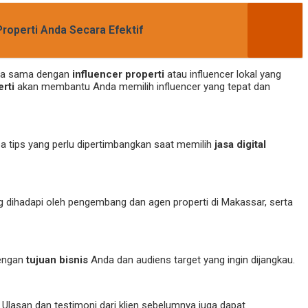
Properti Anda Secara Efektif
erja sama dengan
influencer properti
atau influencer lokal yang
erti
akan membantu Anda memilih influencer yang tepat dan
a tips yang perlu dipertimbangkan saat memilih
jasa digital
g dihadapi oleh pengembang dan agen properti di Makassar, serta
dengan
tujuan bisnis
Anda dan audiens target yang ingin dijangkau.
lasan dan testimoni dari klien sebelumnya juga dapat