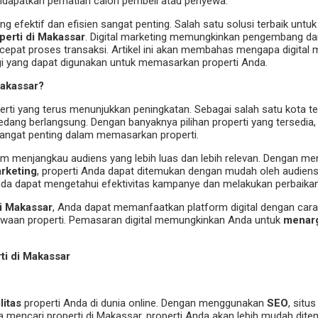
apatkan perhatian calon pembeli atau penyewa.
ng efektif dan efisien sangat penting. Salah satu solusi terbaik unt
operti di Makassar
. Digital marketing memungkinkan pengembang dan
pat proses transaksi. Artikel ini akan membahas mengapa digital ma
tegi yang dapat digunakan untuk memasarkan properti Anda.
Makassar?
rti yang terus menunjukkan peningkatan. Sebagai salah satu kota t
 sedang berlangsung. Dengan banyaknya pilihan properti yang tersedi
 sangat penting dalam memasarkan properti.
menjangkau audiens yang lebih luas dan lebih relevan. Dengan men
rketing
, properti Anda dapat ditemukan dengan mudah oleh audiens y
nda dapat mengetahui efektivitas kampanye dan melakukan perbaikan j
di Makassar
, Anda dapat memanfaatkan platform digital dengan cara
ewaan properti. Pemasaran digital memungkinkan Anda untuk
menarg
ti di Makassar
litas
properti Anda di dunia online. Dengan menggunakan
SEO
, situ
a mencari properti di Makassar, properti Anda akan lebih mudah dit