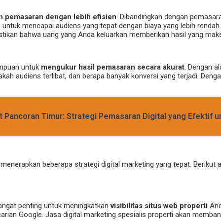
 pemasaran dengan lebih efisien
. Dibandingkan dengan pemasaran t
untuk mencapai audiens yang tepat dengan biaya yang lebih rendah
tikan bahwa uang yang Anda keluarkan memberikan hasil yang maks
mampuan untuk
mengukur hasil pemasaran secara akurat
. Dengan al
akah audiens terlibat, dan berapa banyak konversi yang terjadi. Deng
ancoran Timur: Strategi Pemasaran Digital yang Efektif u
u menerapkan beberapa strategi digital marketing yang tepat. Beri
sangat penting untuk meningkatkan
visibilitas situs web properti
And
rian Google. Jasa digital marketing spesialis properti akan memb