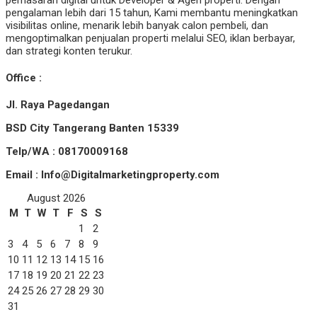
pengalaman lebih dari 15 tahun, Kami membantu meningkatkan
visibilitas online, menarik lebih banyak calon pembeli, dan
mengoptimalkan penjualan properti melalui SEO, iklan berbayar,
dan strategi konten terukur.
Office :
Jl. Raya Pagedangan
BSD City Tangerang Banten 15339
Telp/WA : 08170009168
Email : Info@Digitalmarketingproperty.com
August 2026
M
T
W
T
F
S
S
1
2
3
4
5
6
7
8
9
10
11
12
13
14
15
16
17
18
19
20
21
22
23
24
25
26
27
28
29
30
31