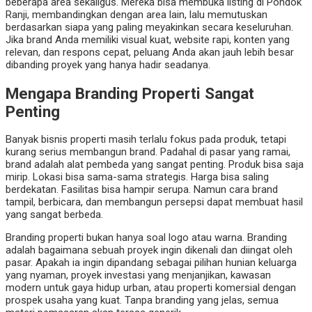
beberapa area sekaligus. Mereka bisa membuka listing di Pondok
Ranji, membandingkan dengan area lain, lalu memutuskan
berdasarkan siapa yang paling meyakinkan secara keseluruhan.
Jika brand Anda memiliki visual kuat, website rapi, konten yang
relevan, dan respons cepat, peluang Anda akan jauh lebih besar
dibanding proyek yang hanya hadir seadanya.
Mengapa Branding Properti Sangat
Penting
Banyak bisnis properti masih terlalu fokus pada produk, tetapi
kurang serius membangun brand. Padahal di pasar yang ramai,
brand adalah alat pembeda yang sangat penting. Produk bisa saja
mirip. Lokasi bisa sama-sama strategis. Harga bisa saling
berdekatan. Fasilitas bisa hampir serupa. Namun cara brand
tampil, berbicara, dan membangun persepsi dapat membuat hasil
yang sangat berbeda.
Branding properti bukan hanya soal logo atau warna. Branding
adalah bagaimana sebuah proyek ingin dikenali dan diingat oleh
pasar. Apakah ia ingin dipandang sebagai pilihan hunian keluarga
yang nyaman, proyek investasi yang menjanjikan, kawasan
modern untuk gaya hidup urban, atau properti komersial dengan
prospek usaha yang kuat. Tanpa branding yang jelas, semua