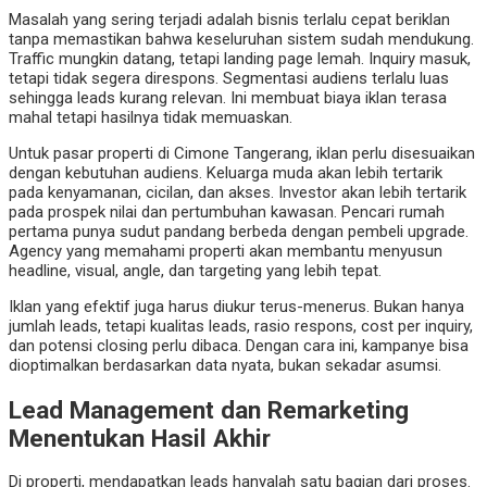
Masalah yang sering terjadi adalah bisnis terlalu cepat beriklan
tanpa memastikan bahwa keseluruhan sistem sudah mendukung.
Traffic mungkin datang, tetapi landing page lemah. Inquiry masuk,
tetapi tidak segera direspons. Segmentasi audiens terlalu luas
sehingga leads kurang relevan. Ini membuat biaya iklan terasa
mahal tetapi hasilnya tidak memuaskan.
Untuk pasar properti di Cimone Tangerang, iklan perlu disesuaikan
dengan kebutuhan audiens. Keluarga muda akan lebih tertarik
pada kenyamanan, cicilan, dan akses. Investor akan lebih tertarik
pada prospek nilai dan pertumbuhan kawasan. Pencari rumah
pertama punya sudut pandang berbeda dengan pembeli upgrade.
Agency yang memahami properti akan membantu menyusun
headline, visual, angle, dan targeting yang lebih tepat.
Iklan yang efektif juga harus diukur terus-menerus. Bukan hanya
jumlah leads, tetapi kualitas leads, rasio respons, cost per inquiry,
dan potensi closing perlu dibaca. Dengan cara ini, kampanye bisa
dioptimalkan berdasarkan data nyata, bukan sekadar asumsi.
Lead Management dan Remarketing
Menentukan Hasil Akhir
Di properti, mendapatkan leads hanyalah satu bagian dari proses.