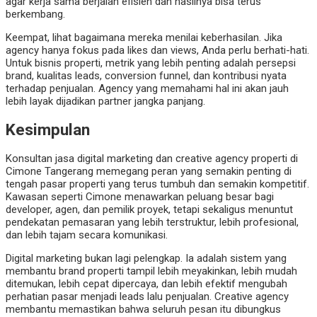
agar kerja sama berjalan efisien dan hasilnya bisa terus
berkembang.
Keempat, lihat bagaimana mereka menilai keberhasilan. Jika
agency hanya fokus pada likes dan views, Anda perlu berhati-hati.
Untuk bisnis properti, metrik yang lebih penting adalah persepsi
brand, kualitas leads, conversion funnel, dan kontribusi nyata
terhadap penjualan. Agency yang memahami hal ini akan jauh
lebih layak dijadikan partner jangka panjang.
Kesimpulan
Konsultan jasa digital marketing dan creative agency properti di
Cimone Tangerang memegang peran yang semakin penting di
tengah pasar properti yang terus tumbuh dan semakin kompetitif.
Kawasan seperti Cimone menawarkan peluang besar bagi
developer, agen, dan pemilik proyek, tetapi sekaligus menuntut
pendekatan pemasaran yang lebih terstruktur, lebih profesional,
dan lebih tajam secara komunikasi.
Digital marketing bukan lagi pelengkap. Ia adalah sistem yang
membantu brand properti tampil lebih meyakinkan, lebih mudah
ditemukan, lebih cepat dipercaya, dan lebih efektif mengubah
perhatian pasar menjadi leads lalu penjualan. Creative agency
membantu memastikan bahwa seluruh pesan itu dibungkus