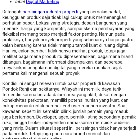
label
Digital Marketing
Di tengah
persaingan industri properti
yang semakin padat,
keunggulan produk saja tidak lagi cukup untuk memenangkan
perhatian pasar. Lokasi yang strategis, desain bangunan yang
menarik, harga yang kompetitif, sampai skema pembayaran yang
fleksibel memang tetap menjadi faktor penting. Namun pada
praktiknya, banyak proyek properti yang sebenarnya bagus justru
kalah bersaing karena tidak mampu tampil kuat di ruang digital.
Hari ini, calon pembeli tidak hanya melihat produk, tetapi juga
melihat bagaimana produk itu dipresentasikan, bagaimana brand
dibangun, bagaimana informasi disampaikan, dan seberapa
meyakinkan pengalaman digital yang mereka rasakan sejak
pertama kali mengenal sebuah proyek.
Kondisi ini sangat relevan untuk pasar properti di kawasan
Pondok Ranji dan sekitarnya. Wilayah ini memiliki daya tarik
tersendiri karena berada dalam area yang aktif, dekat dengan
konektivitas perkotaan, memiliki potensi hunian yang kuat, dan
cukup menarik untuk pembeli end user maupun investor. Saat
kawasan seperti ini semakin dilirik, jumlah pemain yang masuk
juga bertambah. Developer, agen, pemilik listing secondary, pemilik
ruko, hingga broker independen sama-sama membidik audiens
yang mirip. Dalam situasi seperti ini, persaingan tidak hanya terjadi
pada produk, tetapi juga pada cara brand muncul dan