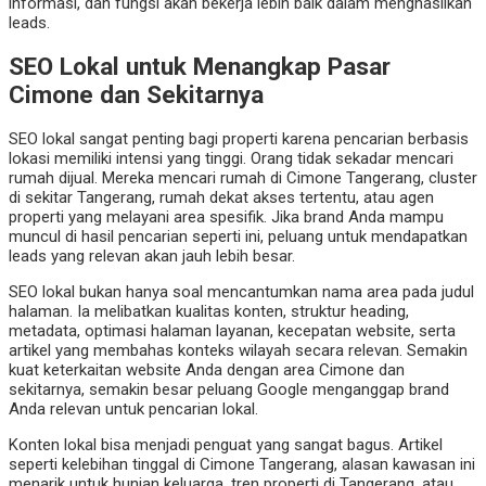
informasi, dan fungsi akan bekerja lebih baik dalam menghasilkan
leads.
SEO Lokal untuk Menangkap Pasar
Cimone dan Sekitarnya
SEO lokal sangat penting bagi properti karena pencarian berbasis
lokasi memiliki intensi yang tinggi. Orang tidak sekadar mencari
rumah dijual. Mereka mencari rumah di Cimone Tangerang, cluster
di sekitar Tangerang, rumah dekat akses tertentu, atau agen
properti yang melayani area spesifik. Jika brand Anda mampu
muncul di hasil pencarian seperti ini, peluang untuk mendapatkan
leads yang relevan akan jauh lebih besar.
SEO lokal bukan hanya soal mencantumkan nama area pada judul
halaman. Ia melibatkan kualitas konten, struktur heading,
metadata, optimasi halaman layanan, kecepatan website, serta
artikel yang membahas konteks wilayah secara relevan. Semakin
kuat keterkaitan website Anda dengan area Cimone dan
sekitarnya, semakin besar peluang Google menganggap brand
Anda relevan untuk pencarian lokal.
Konten lokal bisa menjadi penguat yang sangat bagus. Artikel
seperti kelebihan tinggal di Cimone Tangerang, alasan kawasan ini
menarik untuk hunian keluarga, tren properti di Tangerang, atau