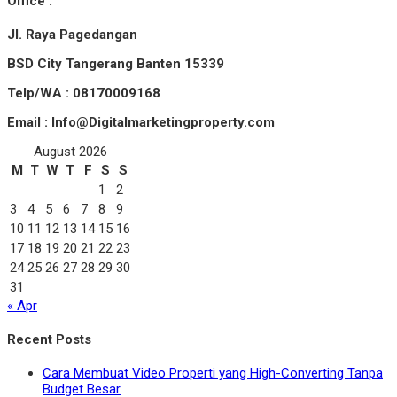
Office :
Jl. Raya Pagedangan
BSD City Tangerang Banten 15339
Telp/WA : 08170009168
Email : Info@Digitalmarketingproperty.com
August 2026
M
T
W
T
F
S
S
1
2
3
4
5
6
7
8
9
10
11
12
13
14
15
16
17
18
19
20
21
22
23
24
25
26
27
28
29
30
31
« Apr
Recent Posts
Cara Membuat Video Properti yang High-Converting Tanpa
Budget Besar