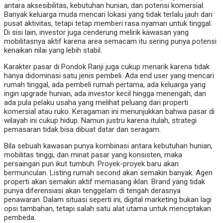
antara aksesibilitas, kebutuhan hunian, dan potensi komersial.
Banyak keluarga muda mencari lokasi yang tidak terlalu jauh dari
pusat aktivitas, tetapi tetap memberi rasa nyaman untuk tinggal.
Di sisi lain, investor juga cenderung melirik kawasan yang
mobilitasnya aktif karena area semacam itu sering punya potensi
kenaikan nilai yang lebih stabil.
Karakter pasar di Pondok Ranji juga cukup menarik karena tidak
hanya didominasi satu jenis pembeli. Ada end user yang mencari
rumah tinggal, ada pembeli rumah pertama, ada keluarga yang
ingin upgrade hunian, ada investor kecil hingga menengah, dan
ada pula pelaku usaha yang melihat peluang dari properti
komersial atau ruko. Keragaman ini menunjukkan bahwa pasar di
wilayah ini cukup hidup. Namun justru karena itulah, strategi
pemasaran tidak bisa dibuat datar dan seragam.
Bila sebuah kawasan punya kombinasi antara kebutuhan hunian,
mobilitas tinggi, dan minat pasar yang konsisten, maka
persaingan pun ikut tumbuh. Proyek-proyek baru akan
bermunculan. Listing rumah second akan semakin banyak. Agen
properti akan semakin aktif memasang iklan. Brand yang tidak
punya diferensiasi akan tenggelam di tengah derasnya
penawaran. Dalam situasi seperti ini, digital marketing bukan lagi
opsi tambahan, tetapi salah satu alat utama untuk menciptakan
pembeda.