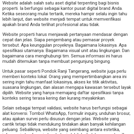
Website adalah salah satu aset digital terpenting bagi bisnis
properti. Ia berfungsi sebagai kantor pusat digital brand Anda.
Ketika seseorang mulai tertarik, mereka hampir selalu ingin tahu
lebih lanjut, dan website menjadi tempat untuk memverifikasi
apakah brand Anda terlihat profesional atau tidak.
Website properti harus menjawab pertanyaan mendasar dengan
cepat dan jelas. Siapa pengembang atau pemasar proyek
tersebut. Apa keunggulan proyeknya. Bagaimana lokasinya. Apa
spesifikasi utamanya. Bagaimana visual unit atau lingkungan. Dan
bagaimana cara menghubungi tim. Semua informasi ini harus
mudah ditemukan tanpa membuat pengunjung bingung.
Untuk pasar seperti Pondok Ranji Tangerang, website juga perlu
memberi konteks lokal. Orang yang mempertimbangkan area ini
sering ingin tahu manfaat lokasinya, akses ke titik aktivitas,
suasana lingkungan, dan alasan mengapa kawasan tersebut layak
dipilih. Website yang hanya memajang daftar spesifikasi tanpa
konteks sering terasa kering dan kurang meyakinkan.
Selain sebagai tempat validasi, website harus berfungsi sebagai
alat konversi. Tombol WhatsApp, formulir inquiry, unduhan brosur,
atau ajakan survei perlu disusun dengan jelas. Website yang
cantik tetapi tidak mendukung tindakan akan banyak kehilangan
peluang. Sebaliknya, website yang seimbang antara estetika,