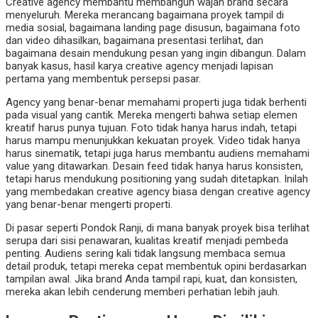
Creative agency membantu membangun wajah brand secara
menyeluruh. Mereka merancang bagaimana proyek tampil di
media sosial, bagaimana landing page disusun, bagaimana foto
dan video dihasilkan, bagaimana presentasi terlihat, dan
bagaimana desain mendukung pesan yang ingin dibangun. Dalam
banyak kasus, hasil karya creative agency menjadi lapisan
pertama yang membentuk persepsi pasar.
Agency yang benar-benar memahami properti juga tidak berhenti
pada visual yang cantik. Mereka mengerti bahwa setiap elemen
kreatif harus punya tujuan. Foto tidak hanya harus indah, tetapi
harus mampu menunjukkan kekuatan proyek. Video tidak hanya
harus sinematik, tetapi juga harus membantu audiens memahami
value yang ditawarkan. Desain feed tidak hanya harus konsisten,
tetapi harus mendukung positioning yang sudah ditetapkan. Inilah
yang membedakan creative agency biasa dengan creative agency
yang benar-benar mengerti properti.
Di pasar seperti Pondok Ranji, di mana banyak proyek bisa terlihat
serupa dari sisi penawaran, kualitas kreatif menjadi pembeda
penting. Audiens sering kali tidak langsung membaca semua
detail produk, tetapi mereka cepat membentuk opini berdasarkan
tampilan awal. Jika brand Anda tampil rapi, kuat, dan konsisten,
mereka akan lebih cenderung memberi perhatian lebih jauh.