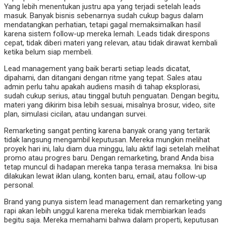
Yang lebih menentukan justru apa yang terjadi setelah leads
masuk. Banyak bisnis sebenarnya sudah cukup bagus dalam
mendatangkan perhatian, tetapi gagal memaksimalkan hasil
karena sistem follow-up mereka lemah. Leads tidak direspons
cepat, tidak diberi materi yang relevan, atau tidak dirawat kembali
ketika belum siap membeli.
Lead management yang baik berarti setiap leads dicatat,
dipahami, dan ditangani dengan ritme yang tepat. Sales atau
admin perlu tahu apakah audiens masih di tahap eksplorasi,
sudah cukup serius, atau tinggal butuh penguatan. Dengan begitu,
materi yang dikirim bisa lebih sesuai, misalnya brosur, video, site
plan, simulasi cicilan, atau undangan survei.
Remarketing sangat penting karena banyak orang yang tertarik
tidak langsung mengambil keputusan. Mereka mungkin melihat
proyek hari ini, lalu diam dua minggu, lalu aktif lagi setelah melihat
promo atau progres baru. Dengan remarketing, brand Anda bisa
tetap muncul di hadapan mereka tanpa terasa memaksa. Ini bisa
dilakukan lewat iklan ulang, konten baru, email, atau follow-up
personal.
Brand yang punya sistem lead management dan remarketing yang
rapi akan lebih unggul karena mereka tidak membiarkan leads
begitu saja. Mereka memahami bahwa dalam properti, keputusan