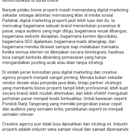
berkomunikasi di dunia online.
Banyak pelaku bisnis properti masih memandang digital marketing
sekadar sebagai aktivitas memasang iklan di media sosial.
Padahal, digital marketing properti jauh lebih luas dari itu. Ia
mencakup bagaimana sebuah brand menentukan posisinya di
pasar, siapa audiens yang ingin dituju, bagaimana visual dibangun,
bagaimana website disiapkan, bagaimana konten diproduksi,
bagaimana SEO dijalankan, bagaimana leads ditangkap, dan
bagaimana mereka dirawat sampai siap melakukan transaksi.
Ketika semua elemen ini dikerjakan secara terintegrasi, hasilnya
bisa sangat berbeda dibanding pemasaran yang hanya
mengandalkan posting acak atau iklan tanpa strategi.
Di sinilah peran konsultan jasa digital marketing dan creative
agency properti menjadi sangat penting. Mereka bukan sekadar
vendor desain atau penyedia jasa iklan, tetapi partner strategis
yang membantu bisnis properti tampil lebih profesional, lebih kuat
secara brand, lebih mudah ditemukan, dan lebih efektif mengubah
perhatian pasar menjadi leads berkualitas. Untuk kawasan seperti
Pondok Ranji Tangerang yang memiliki pergerakan pasar cepat
dan audiens yang semakin kritis, pendekatan seperti ini menjadi
semakin relevan.
Creative agency pun tidak bisa dipisahkan dari strategi ini. Industri
properti adalah industri yang sangat visual dan sangat dipengaruhi