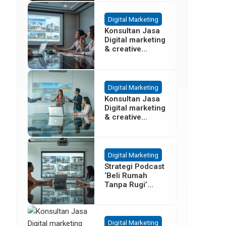
Besar
Digital Marketing
Konsultan Jasa
Digital marketing
& creative
agency Properti
Terbaik di
Cisoka
Tangerang
Digital Marketing
Konsultan Jasa
Digital marketing
& creative
agency Properti
di Sentul Bogor
Digital Marketing
Strategi Podcast
‘Beli Rumah
Tanpa Rugi’
untuk Promosi
Cluster Gading
Serpong
Digital Marketing