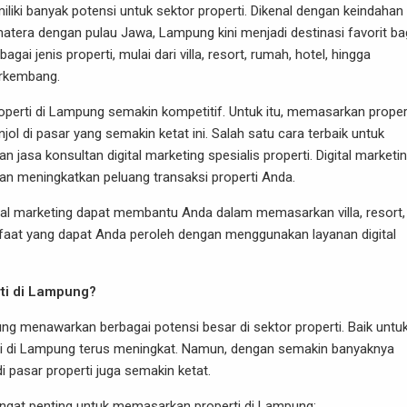
liki banyak potensi untuk sektor properti. Dikenal dengan keindahan
tera dengan pulau Jawa, Lampung kini menjadi destinasi favorit ba
 jenis properti, mulai dari villa, resort, rumah, hotel, hingga
erkembang.
properti di Lampung semakin kompetitif. Untuk itu, memasarkan proper
l di pasar yang semakin ketat ini. Salah satu cara terbaik untuk
kan
jasa konsultan digital marketing spesialis properti
. Digital marketi
n meningkatkan peluang transaksi properti Anda.
tal marketing dapat membantu Anda dalam memasarkan villa, resort,
faat yang dapat Anda peroleh dengan menggunakan layanan digital
rti di Lampung?
g menawarkan berbagai potensi besar di sektor properti. Baik untu
erti di Lampung terus meningkat. Namun, dengan semakin banyaknya
 pasar properti juga semakin ketat.
angat penting untuk memasarkan properti di Lampung: