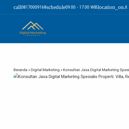
call
schedule
location_on
08170009168
09.00 - 17.00 WIB
Jl
Beranda
»
Digital Marketing
»
Konsultan Jasa Digital Marketing Spesi