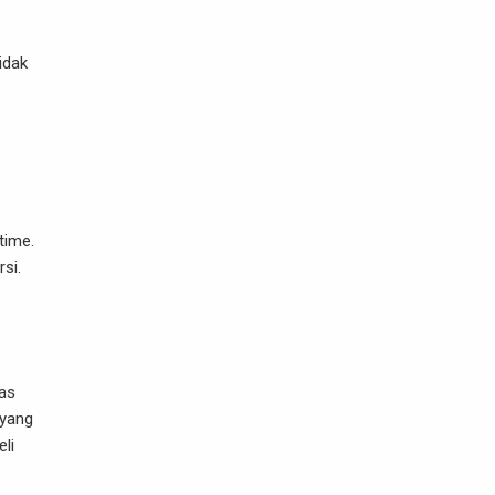
idak
time.
rsi.
tas
 yang
li