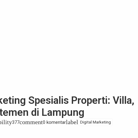
ting Spesialis Properti: Villa,
artemen di Lampung
bility
comment
label
377
0 komentar
Digital Marketing