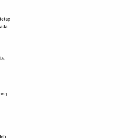
tetap
pada
la,
yang
leh