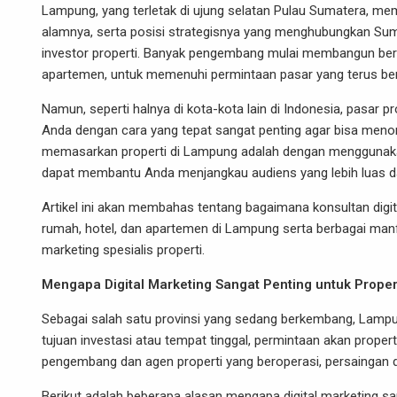
Lampung, yang terletak di ujung selatan Pulau Sumatera, memi
alamnya, serta posisi strategisnya yang menghubungkan Suma
investor properti. Banyak pengembang mulai membangun berbagai
apartemen, untuk memenuhi permintaan pasar yang terus b
Namun, seperti halnya di kota-kota lain di Indonesia, pasar 
Anda dengan cara yang tepat sangat penting agar bisa menonjo
memasarkan properti di Lampung adalah dengan mengguna
dapat membantu Anda menjangkau audiens yang lebih luas da
Artikel ini akan membahas tentang bagaimana konsultan digi
rumah, hotel, dan apartemen di Lampung serta berbagai man
marketing spesialis properti.
Mengapa Digital Marketing Sangat Penting untuk Prope
Sebagai salah satu provinsi yang sedang berkembang, Lampun
tujuan investasi atau tempat tinggal, permintaan akan prop
pengembang dan agen properti yang beroperasi, persaingan di
Berikut adalah beberapa alasan mengapa digital marketing s