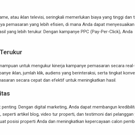
me, atau iklan televisi, seringkali memerlukan biaya yang tinggi dan t
iaya pemasaran yang lebih efisien, di mana Anda dapat menyesuaikan
il yang lebih terukur. Dengan kampanye PPC (Pay-Per-Click), Anda
 Terukur
 kemampuan untuk mengukur kinerja kampanye pemasaran secara real-
anye iklan, jumlah klik, audiens yang berinteraksi, serta tingkat konve
saran secara cepat dan efektif untuk meningkatkan hasil.
itas
 penting. Dengan digital marketing, Anda dapat membangun kredibili
eperti artikel blog, video tur properti, dan testimoni dari pelanggan
rkuat posisi properti Anda dan meningkatkan kepercayaan calon pembe