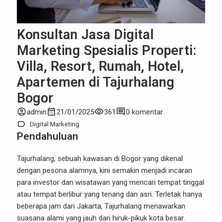
Konsultan Jasa Digital
Marketing Spesialis Properti:
Villa, Resort, Rumah, Hotel,
Apartemen di Tajurhalang
Bogor
account_circle
calendar_month
visibility
comment
admin
21/01/2025
361
0 komentar
label
Digital Marketing
Pendahuluan
Tajurhalang, sebuah kawasan di Bogor yang dikenal
dengan pesona alamnya, kini semakin menjadi incaran
para investor dan wisatawan yang mencari tempat tinggal
atau tempat berlibur yang tenang dan asri. Terletak hanya
beberapa jam dari Jakarta, Tajurhalang menawarkan
suasana alami yang jauh dari hiruk-pikuk kota besar.