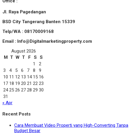
Office :
Jl. Raya Pagedangan
BSD City Tangerang Banten 15339
Telp/WA : 08170009168
Email : Info@Digitalmarketingproperty.com
August 2026
M
T
W
T
F
S
S
1
2
3
4
5
6
7
8
9
10
11
12
13
14
15
16
17
18
19
20
21
22
23
24
25
26
27
28
29
30
31
« Apr
Recent Posts
Cara Membuat Video Properti yang High-Converting Tanpa
Budget Besar