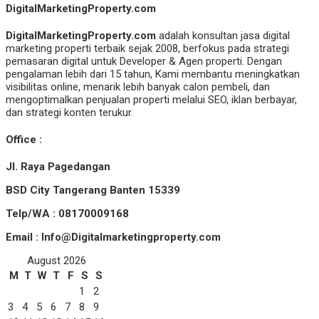
DigitalMarketingProperty.com
DigitalMarketingProperty.com
adalah konsultan jasa digital
marketing properti terbaik sejak 2008, berfokus pada strategi
pemasaran digital untuk Developer & Agen properti. Dengan
pengalaman lebih dari 15 tahun, Kami membantu meningkatkan
visibilitas online, menarik lebih banyak calon pembeli, dan
mengoptimalkan penjualan properti melalui SEO, iklan berbayar,
dan strategi konten terukur.
Office :
Jl. Raya Pagedangan
BSD City Tangerang Banten 15339
Telp/WA : 08170009168
Email : Info@Digitalmarketingproperty.com
August 2026
M
T
W
T
F
S
S
1
2
3
4
5
6
7
8
9