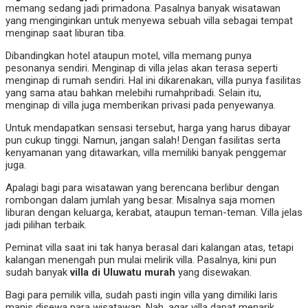
memang sedang jadi primadona. Pasalnya banyak wisatawan
yang menginginkan untuk menyewa sebuah villa sebagai tempat
menginap saat liburan tiba.
Dibandingkan hotel ataupun motel, villa memang punya
pesonanya sendiri. Menginap di villa jelas akan terasa seperti
menginap di rumah sendiri. Hal ini dikarenakan, villa punya fasilitas
yang sama atau bahkan melebihi rumahpribadi. Selain itu,
menginap di villa juga memberikan privasi pada penyewanya.
Untuk mendapatkan sensasi tersebut, harga yang harus dibayar
pun cukup tinggi. Namun, jangan salah! Dengan fasilitas serta
kenyamanan yang ditawarkan, villa memiliki banyak penggemar
juga.
Apalagi bagi para wisatawan yang berencana berlibur dengan
rombongan dalam jumlah yang besar. Misalnya saja momen
liburan dengan keluarga, kerabat, ataupun teman-teman. Villa jelas
jadi pilihan terbaik.
Peminat villa saat ini tak hanya berasal dari kalangan atas, tetapi
kalangan menengah pun mulai melirik villa. Pasalnya, kini pun
sudah banyak
villa di Uluwatu murah
yang disewakan.
Bagi para pemilik villa, sudah pasti ingin villa yang dimiliki laris
manis disewa para wisatawan. Nah, agar villa dapat menarik