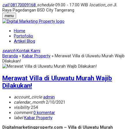
call
08170009168
schedule
09.00 - 17.00 WIB
location_on
Jl.
Raya Pagedangan BSD City Tangerang
menu
Home
Portofolio
Artikel Blog
search
Kontak Kami
Beranda
»
Kabar Property
»
Merawat Villa di Uluwatu Murah Wajib
Dilakukan!
Merawat Villa di Uluwatu Murah Wajib
Dilakukan!
account_circle
admin
calendar_month
2/10/2021
visibility
254
comment
0 komentar
label
Kabar Property
Digitalmarketingproperty.com – Villa di Uluwatu Murah