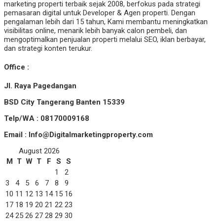
marketing properti terbaik sejak 2008, berfokus pada strategi
pemasaran digital untuk Developer & Agen properti. Dengan
pengalaman lebih dari 15 tahun, Kami membantu meningkatkan
visibilitas online, menarik lebih banyak calon pembeli, dan
mengoptimalkan penjualan properti melalui SEO, iklan berbayar,
dan strategi konten terukur.
Office :
Jl. Raya Pagedangan
BSD City Tangerang Banten 15339
Telp/WA : 08170009168
Email : Info@Digitalmarketingproperty.com
August 2026
M
T
W
T
F
S
S
1
2
3
4
5
6
7
8
9
10
11
12
13
14
15
16
17
18
19
20
21
22
23
24
25
26
27
28
29
30