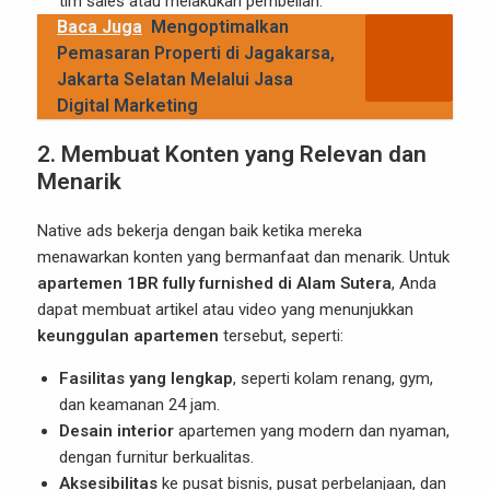
tim sales atau melakukan pembelian.
Baca Juga
Mengoptimalkan
Pemasaran Properti di Jagakarsa,
Jakarta Selatan Melalui Jasa
Digital Marketing
2. Membuat Konten yang Relevan dan
Menarik
Native ads bekerja dengan baik ketika mereka
menawarkan konten yang bermanfaat dan menarik. Untuk
apartemen 1BR fully furnished di Alam Sutera
, Anda
dapat membuat artikel atau video yang menunjukkan
keunggulan apartemen
tersebut, seperti:
Fasilitas yang lengkap
, seperti kolam renang, gym,
dan keamanan 24 jam.
Desain interior
apartemen yang modern dan nyaman,
dengan furnitur berkualitas.
Aksesibilitas
ke pusat bisnis, pusat perbelanjaan, dan