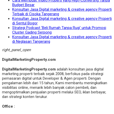
Cara Membuat Video Properti yang High-Converting Tanpa
Budget Besar
Konsultan Jasa Digital marketing & creative agency Properti
Terbaik di Cisoka Tangerang
Konsultan Jasa Digital marketing & creative agency Properti
di Sentul Bogor
Strategi Podcast ‘Beli Rumah Tanpa Rugi’ untuk Promosi
Cluster Gading Serpong
Konsultan Jasa Digital marketing & creative agency Properti
di Neglasari Tangerang
right_panel_open
DigitalMarketingProperty.com
DigitalMarketingProperty.com
adalah konsultan jasa digital
marketing properti terbaik sejak 2008, berfokus pada strategi
pemasaran digital untuk Developer & Agen properti. Dengan
pengalaman lebih dari 15 tahun, Kami membantu meningkatkan
visibilitas online, menarik lebih banyak calon pembeli, dan
mengoptimalkan penjualan properti melalui SEO, iklan berbayar,
dan strategi konten terukur.
Office :