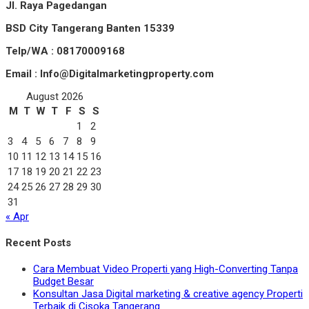
Jl. Raya Pagedangan
BSD City Tangerang Banten 15339
Telp/WA : 08170009168
Email : Info@Digitalmarketingproperty.com
August 2026
M
T
W
T
F
S
S
1
2
3
4
5
6
7
8
9
10
11
12
13
14
15
16
17
18
19
20
21
22
23
24
25
26
27
28
29
30
31
« Apr
Recent Posts
Cara Membuat Video Properti yang High-Converting Tanpa
Budget Besar
Konsultan Jasa Digital marketing & creative agency Properti
Terbaik di Cisoka Tangerang