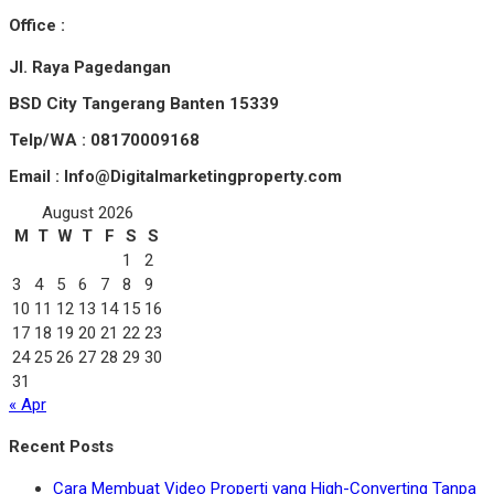
Office :
Jl. Raya Pagedangan
BSD City Tangerang Banten 15339
Telp/WA : 08170009168
Email : Info@Digitalmarketingproperty.com
August 2026
M
T
W
T
F
S
S
1
2
3
4
5
6
7
8
9
10
11
12
13
14
15
16
17
18
19
20
21
22
23
24
25
26
27
28
29
30
31
« Apr
Recent Posts
Cara Membuat Video Properti yang High-Converting Tanpa