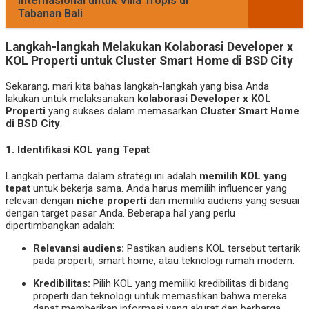
Internasional untuk Villa Tropis di
Tabanan Bali
Langkah-langkah Melakukan Kolaborasi Developer x
KOL Properti untuk Cluster Smart Home di BSD City
Sekarang, mari kita bahas langkah-langkah yang bisa Anda
lakukan untuk melaksanakan
kolaborasi Developer x KOL
Properti
yang sukses dalam memasarkan
Cluster Smart Home
di BSD City
.
1.
Identifikasi KOL yang Tepat
Langkah pertama dalam strategi ini adalah
memilih KOL yang
tepat
untuk bekerja sama. Anda harus memilih influencer yang
relevan dengan
niche properti
dan memiliki audiens yang sesuai
dengan target pasar Anda. Beberapa hal yang perlu
dipertimbangkan adalah:
Relevansi audiens:
Pastikan audiens KOL tersebut tertarik
pada properti, smart home, atau teknologi rumah modern.
Kredibilitas:
Pilih KOL yang memiliki kredibilitas di bidang
properti dan teknologi untuk memastikan bahwa mereka
dapat memberikan informasi yang akurat dan berharga.