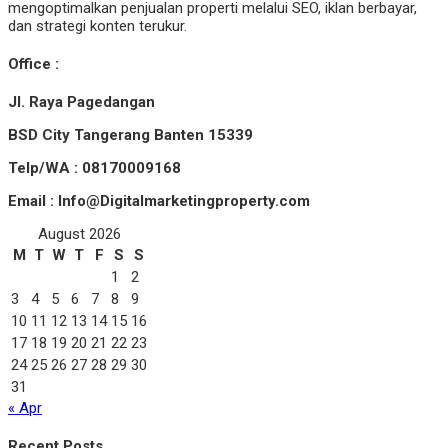
mengoptimalkan penjualan properti melalui SEO, iklan berbayar,
dan strategi konten terukur.
Office :
Jl. Raya Pagedangan
BSD City Tangerang Banten 15339
Telp/WA : 08170009168
Email : Info@Digitalmarketingproperty.com
August 2026
M
T
W
T
F
S
S
1
2
3
4
5
6
7
8
9
10
11
12
13
14
15
16
17
18
19
20
21
22
23
24
25
26
27
28
29
30
31
« Apr
Recent Posts