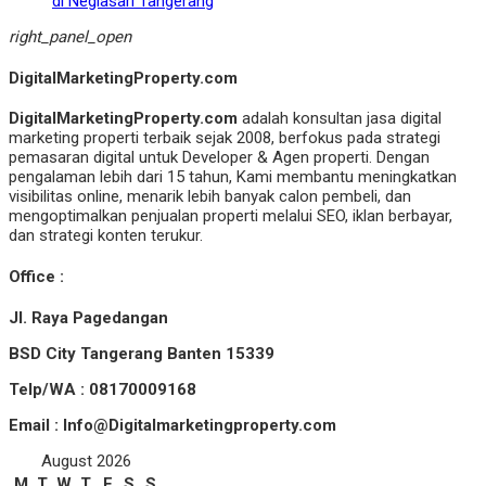
di Neglasari Tangerang
right_panel_open
DigitalMarketingProperty.com
DigitalMarketingProperty.com
adalah konsultan jasa digital
marketing properti terbaik sejak 2008, berfokus pada strategi
pemasaran digital untuk Developer & Agen properti. Dengan
pengalaman lebih dari 15 tahun, Kami membantu meningkatkan
visibilitas online, menarik lebih banyak calon pembeli, dan
mengoptimalkan penjualan properti melalui SEO, iklan berbayar,
dan strategi konten terukur.
Office :
Jl. Raya Pagedangan
BSD City Tangerang Banten 15339
Telp/WA : 08170009168
Email : Info@Digitalmarketingproperty.com
August 2026
M
T
W
T
F
S
S