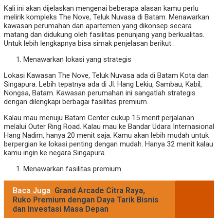
Kali ini akan dijelaskan mengenai beberapa alasan kamu perlu
melirik kompleks The Nove, Teluk Nuvasa di Batam. Menawarkan
kawasan perumahan dan apartemen yang dikonsep secara
matang dan didukung oleh fasilitas penunjang yang berkualitas.
Untuk lebih lengkapnya bisa simak penjelasan berikut :
Menawarkan lokasi yang strategis
Lokasi Kawasan The Nove, Teluk Nuvasa ada di Batam Kota dan
Singapura. Lebih tepatnya ada di Jl. Hang Lekiu, Sambau, Kabil,
Nongsa, Batam. Kawasan perumahan ini sangatlah strategis
dengan dilengkapi berbagai fasilitas premium.
Kalau mau menuju Batam Center cukup 15 menit perjalanan
melalui Outer Ring Road. Kalau mau ke Bandar Udara Internasional
Hang Nadim, hanya 20 menit saja. Kamu akan lebih mudah untuk
berpergian ke lokasi penting dengan mudah. Hanya 32 menit kalau
kamu ingin ke negara Singapura.
Menawarkan fasilitas premium
Baca Juga
Grand Arcade Citra Raya,
Ruko Premium dengan Daya Tarik Bisnis
dan Investasi Masa Depan