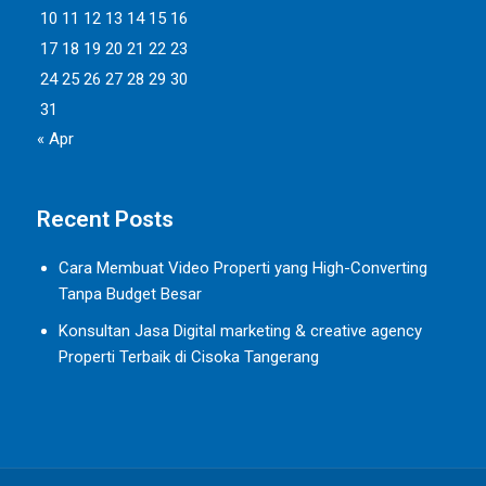
10
11
12
13
14
15
16
17
18
19
20
21
22
23
24
25
26
27
28
29
30
31
« Apr
Recent Posts
Cara Membuat Video Properti yang High-Converting
Tanpa Budget Besar
Konsultan Jasa Digital marketing & creative agency
Properti Terbaik di Cisoka Tangerang