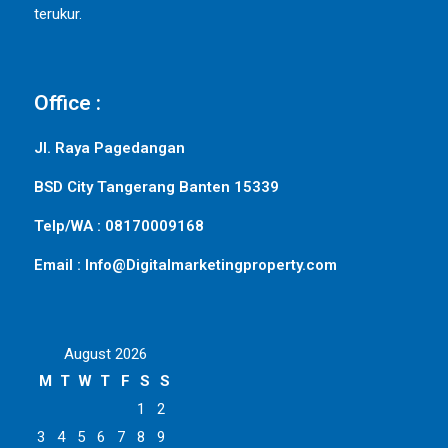
terukur.
Office :
Jl. Raya Pagedangan
BSD City Tangerang Banten 15339
Telp/WA : 08170009168
Email : Info@Digitalmarketingproperty.com
August 2026
M
T
W
T
F
S
S
1
2
3
4
5
6
7
8
9