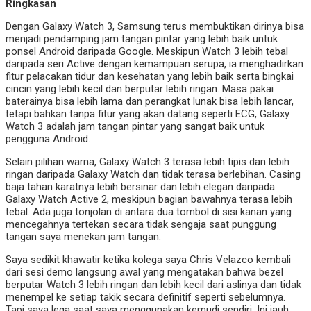
Ringkasan
Dengan Galaxy Watch 3, Samsung terus membuktikan dirinya bisa
menjadi pendamping jam tangan pintar yang lebih baik untuk
ponsel Android daripada Google. Meskipun Watch 3 lebih tebal
daripada seri Active dengan kemampuan serupa, ia menghadirkan
fitur pelacakan tidur dan kesehatan yang lebih baik serta bingkai
cincin yang lebih kecil dan berputar lebih ringan. Masa pakai
baterainya bisa lebih lama dan perangkat lunak bisa lebih lancar,
tetapi bahkan tanpa fitur yang akan datang seperti ECG, Galaxy
Watch 3 adalah jam tangan pintar yang sangat baik untuk
pengguna Android.
Selain pilihan warna, Galaxy Watch 3 terasa lebih tipis dan lebih
ringan daripada Galaxy Watch dan tidak terasa berlebihan. Casing
baja tahan karatnya lebih bersinar dan lebih elegan daripada
Galaxy Watch Active 2, meskipun bagian bawahnya terasa lebih
tebal. Ada juga tonjolan di antara dua tombol di sisi kanan yang
mencegahnya tertekan secara tidak sengaja saat punggung
tangan saya menekan jam tangan.
Saya sedikit khawatir ketika kolega saya Chris Velazco kembali
dari sesi demo langsung awal yang mengatakan bahwa bezel
berputar Watch 3 lebih ringan dan lebih kecil dari aslinya dan tidak
menempel ke setiap takik secara definitif seperti sebelumnya.
Tapi saya lega saat saya menggunakan kemudi sendiri. Ini jauh