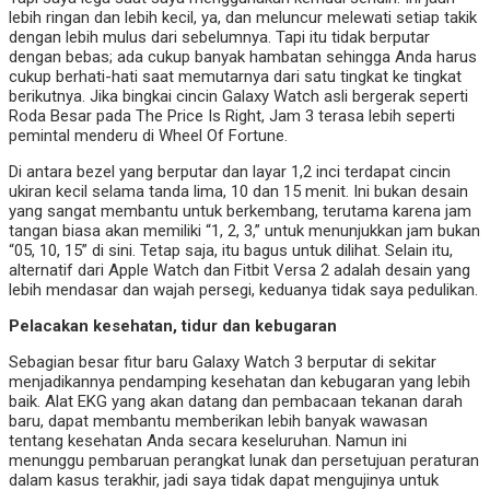
lebih ringan dan lebih kecil, ya, dan meluncur melewati setiap takik
dengan lebih mulus dari sebelumnya. Tapi itu tidak berputar
dengan bebas; ada cukup banyak hambatan sehingga Anda harus
cukup berhati-hati saat memutarnya dari satu tingkat ke tingkat
berikutnya. Jika bingkai cincin Galaxy Watch asli bergerak seperti
Roda Besar pada The Price Is Right, Jam 3 terasa lebih seperti
pemintal menderu di Wheel Of Fortune.
Di antara bezel yang berputar dan layar 1,2 inci terdapat cincin
ukiran kecil selama tanda lima, 10 dan 15 menit. Ini bukan desain
yang sangat membantu untuk berkembang, terutama karena jam
tangan biasa akan memiliki “1, 2, 3,” untuk menunjukkan jam bukan
“05, 10, 15” di sini. Tetap saja, itu bagus untuk dilihat. Selain itu,
alternatif dari Apple Watch dan Fitbit Versa 2 adalah desain yang
lebih mendasar dan wajah persegi, keduanya tidak saya pedulikan.
Pelacakan kesehatan, tidur dan kebugaran
Sebagian besar fitur baru Galaxy Watch 3 berputar di sekitar
menjadikannya pendamping kesehatan dan kebugaran yang lebih
baik. Alat EKG yang akan datang dan pembacaan tekanan darah
baru, dapat membantu memberikan lebih banyak wawasan
tentang kesehatan Anda secara keseluruhan. Namun ini
menunggu pembaruan perangkat lunak dan persetujuan peraturan
dalam kasus terakhir, jadi saya tidak dapat mengujinya untuk