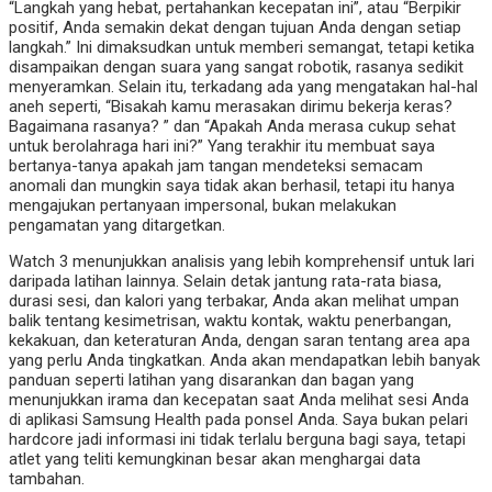
“Langkah yang hebat, pertahankan kecepatan ini”, atau “Berpikir
positif, Anda semakin dekat dengan tujuan Anda dengan setiap
langkah.” Ini dimaksudkan untuk memberi semangat, tetapi ketika
disampaikan dengan suara yang sangat robotik, rasanya sedikit
menyeramkan. Selain itu, terkadang ada yang mengatakan hal-hal
aneh seperti, “Bisakah kamu merasakan dirimu bekerja keras?
Bagaimana rasanya? ” dan “Apakah Anda merasa cukup sehat
untuk berolahraga hari ini?” Yang terakhir itu membuat saya
bertanya-tanya apakah jam tangan mendeteksi semacam
anomali dan mungkin saya tidak akan berhasil, tetapi itu hanya
mengajukan pertanyaan impersonal, bukan melakukan
pengamatan yang ditargetkan.
Watch 3 menunjukkan analisis yang lebih komprehensif untuk lari
daripada latihan lainnya. Selain detak jantung rata-rata biasa,
durasi sesi, dan kalori yang terbakar, Anda akan melihat umpan
balik tentang kesimetrisan, waktu kontak, waktu penerbangan,
kekakuan, dan keteraturan Anda, dengan saran tentang area apa
yang perlu Anda tingkatkan. Anda akan mendapatkan lebih banyak
panduan seperti latihan yang disarankan dan bagan yang
menunjukkan irama dan kecepatan saat Anda melihat sesi Anda
di aplikasi Samsung Health pada ponsel Anda. Saya bukan pelari
hardcore jadi informasi ini tidak terlalu berguna bagi saya, tetapi
atlet yang teliti kemungkinan besar akan menghargai data
tambahan.