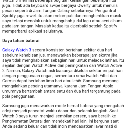
Watch 3 memiliki beberapa bug dan kehilangan beberapa fitur
juga. Tidak ada keyboard swipe bergaya Qwerty untuk menulis
pesan seperti di Jam Tangan Galaxy sebelumnya. Pengontrol
Spotify juga rewel; itu akan melompati dan menghentikan musik
saya tetapi menolak untuk mengubah judul lagu atau seni album
pada jam tangan. Masalah kedua itu diperbaiki setelah Spotify
memperbarui aplikasi selulernya.
Daya tahan baterai
Galaxy Watch 3
secara konsisten bertahan sekitar dua hari
sebelum kehabisan jus, menawarkan beberapa jam ekstra jika
saya tidak menghabiskan sebagian hari untuk melacak latihan. Itu
sejalan dengan Watch Active dan peningkatan dari Watch Active
2. Namun, Galaxy Watch asli biasanya dikelola sekitar empat hari
dengan penggunaan ringan, sementara smartwatch Fitbit dan
Garmin dapat bertahan lima hari atau lebih. Samsung memang
mengalahkan pesaing utamanya, karena Jam Tangan Apple
umumnya bertambah antara satu dan dua hari tergantung pada
pola penggunaan.
Samsung juga menawarkan mode hemat baterai yang mengubah
arloji menjadi pencatat waktu dasar dan pelacak langkah. Saat
Watch 3 saya turun menjadi sembilan persen, saya beralih ke
Penghematan Baterai dan mendekati hari lain. Ini berguna saat
Anda sedang keluar dan tidak ingin mendapatkan layar mati di