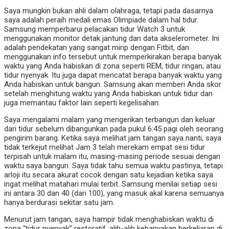
Saya mungkin bukan ahli dalam olahraga, tetapi pada dasarnya
saya adalah peraih medali emas Olimpiade dalam hal tidur.
Samsung memperbarui pelacakan tidur Watch 3 untuk
menggunakan monitor detak jantung dan data akselerometer. Ini
adalah pendekatan yang sangat mirip dengan Fitbit, dan
menggunakan info tersebut untuk memperkirakan berapa banyak
waktu yang Anda habiskan di zona seperti REM, tidur ringan, atau
tidur nyenyak. Itu juga dapat mencatat berapa banyak waktu yang
Anda habiskan untuk bangun. Samsung akan memberi Anda skor
setelah menghitung waktu yang Anda habiskan untuk tidur dan
juga memantau faktor lain seperti kegelisahan.
Saya mengalami malam yang mengerikan terbangun dan keluar
dari tidur sebelum dibangunkan pada pukul 6:45 pagi oleh seorang
pengirim barang. Ketika saya melihat jam tangan saya nanti, saya
tidak terkejut melihat Jam 3 telah merekam empat sesi tidur
terpisah untuk malam itu, masing-masing periode sesuai dengan
waktu saya bangun. Saya tidak tahu semua waktu pastinya, tetapi
arloji itu secara akurat cocok dengan satu kejadian ketika saya
ingat melihat matahari mulai terbit. Samsung menilai setiap sesi
ini antara 30 dan 40 (dari 100), yang masuk akal karena semuanya
hanya berdurasi sekitar satu jam.
Menurut jam tangan, saya hampir tidak menghabiskan waktu di
zona “tidur nyenyak” restoratif, alih-alih kebanyakan berkeliaran di