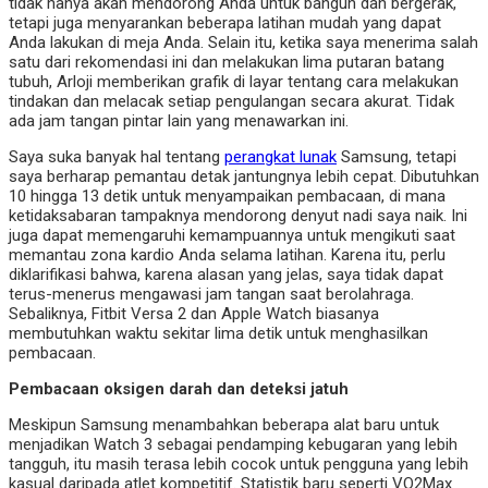
tidak hanya akan mendorong Anda untuk bangun dan bergerak,
tetapi juga menyarankan beberapa latihan mudah yang dapat
Anda lakukan di meja Anda. Selain itu, ketika saya menerima salah
satu dari rekomendasi ini dan melakukan lima putaran batang
tubuh, Arloji memberikan grafik di layar tentang cara melakukan
tindakan dan melacak setiap pengulangan secara akurat. Tidak
ada jam tangan pintar lain yang menawarkan ini.
Saya suka banyak hal tentang
perangkat lunak
Samsung, tetapi
saya berharap pemantau detak jantungnya lebih cepat. Dibutuhkan
10 hingga 13 detik untuk menyampaikan pembacaan, di mana
ketidaksabaran tampaknya mendorong denyut nadi saya naik. Ini
juga dapat memengaruhi kemampuannya untuk mengikuti saat
memantau zona kardio Anda selama latihan. Karena itu, perlu
diklarifikasi bahwa, karena alasan yang jelas, saya tidak dapat
terus-menerus mengawasi jam tangan saat berolahraga.
Sebaliknya, Fitbit Versa 2 dan Apple Watch biasanya
membutuhkan waktu sekitar lima detik untuk menghasilkan
pembacaan.
Pembacaan oksigen darah dan deteksi jatuh
Meskipun Samsung menambahkan beberapa alat baru untuk
menjadikan Watch 3 sebagai pendamping kebugaran yang lebih
tangguh, itu masih terasa lebih cocok untuk pengguna yang lebih
kasual daripada atlet kompetitif. Statistik baru seperti VO2Max