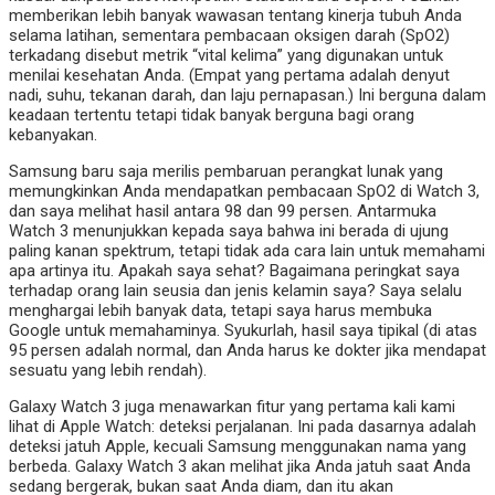
memberikan lebih banyak wawasan tentang kinerja tubuh Anda
selama latihan, sementara pembacaan oksigen darah (SpO2)
terkadang disebut metrik “vital kelima” yang digunakan untuk
menilai kesehatan Anda. (Empat yang pertama adalah denyut
nadi, suhu, tekanan darah, dan laju pernapasan.) Ini berguna dalam
keadaan tertentu tetapi tidak banyak berguna bagi orang
kebanyakan.
Samsung baru saja merilis pembaruan perangkat lunak yang
memungkinkan Anda mendapatkan pembacaan SpO2 di Watch 3,
dan saya melihat hasil antara 98 dan 99 persen. Antarmuka
Watch 3 menunjukkan kepada saya bahwa ini berada di ujung
paling kanan spektrum, tetapi tidak ada cara lain untuk memahami
apa artinya itu. Apakah saya sehat? Bagaimana peringkat saya
terhadap orang lain seusia dan jenis kelamin saya? Saya selalu
menghargai lebih banyak data, tetapi saya harus membuka
Google untuk memahaminya. Syukurlah, hasil saya tipikal (di atas
95 persen adalah normal, dan Anda harus ke dokter jika mendapat
sesuatu yang lebih rendah).
Galaxy Watch 3 juga menawarkan fitur yang pertama kali kami
lihat di Apple Watch: deteksi perjalanan. Ini pada dasarnya adalah
deteksi jatuh Apple, kecuali Samsung menggunakan nama yang
berbeda. Galaxy Watch 3 akan melihat jika Anda jatuh saat Anda
sedang bergerak, bukan saat Anda diam, dan itu akan