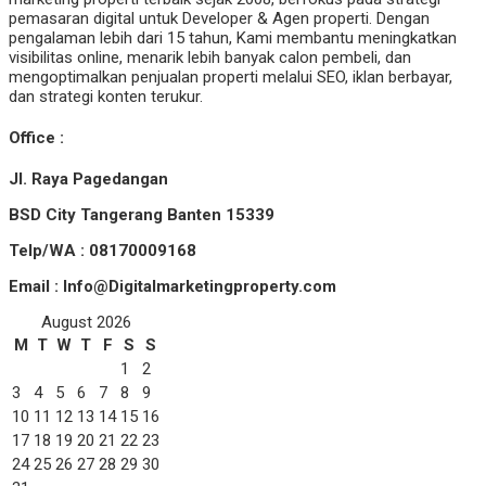
pemasaran digital untuk Developer & Agen properti. Dengan
pengalaman lebih dari 15 tahun, Kami membantu meningkatkan
visibilitas online, menarik lebih banyak calon pembeli, dan
mengoptimalkan penjualan properti melalui SEO, iklan berbayar,
dan strategi konten terukur.
Office :
Jl. Raya Pagedangan
BSD City Tangerang Banten 15339
Telp/WA : 08170009168
Email : Info@Digitalmarketingproperty.com
August 2026
M
T
W
T
F
S
S
1
2
3
4
5
6
7
8
9
10
11
12
13
14
15
16
17
18
19
20
21
22
23
24
25
26
27
28
29
30