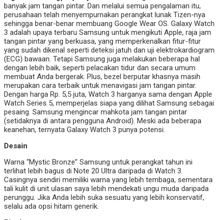
banyak jam tangan pintar. Dan melalui semua pengalaman itu,
perusahaan telah menyempurnakan perangkat lunak Tizen-nya
sehingga benar-benar membuang Google Wear OS. Galaxy Watch
3 adalah upaya terbaru Samsung untuk mengikuti Apple, raja jam
tangan pintar yang berkuasa, yang memperkenalkan fitur-fitur
yang sudah dikenal seperti deteksi jatuh dan uji elektrokardiogram
(ECG) bawaan. Tetapi Samsung juga melakukan beberapa hal
dengan lebih baik, seperti pelacakan tidur dan secara umum
membuat Anda bergerak. Plus, bezel berputar khasnya masih
merupakan cara terbaik untuk menavigasi jam tangan pintar.
Dengan harga Rp. 5,5 juta, Watch 3 harganya sama dengan Apple
Watch Series 5, memperjelas siapa yang dilihat Samsung sebagai
pesaing. Samsung mengincar mahkota jam tangan pintar
(setidaknya di antara pengguna Android). Meski ada beberapa
keanehan, ternyata Galaxy Watch 3 punya potensi.
Desain
Warna “Mystic Bronze” Samsung untuk perangkat tahun ini
terlihat lebih bagus di Note 20 Ultra daripada di Watch 3.
Casingnya sendiri memiliki warna yang lebih tembaga, sementara
tali kulit di unit ulasan saya lebih mendekati ungu muda daripada
perunggu. Jika Anda lebih suka sesuatu yang lebih konservatif,
selalu ada opsi hitam generik.