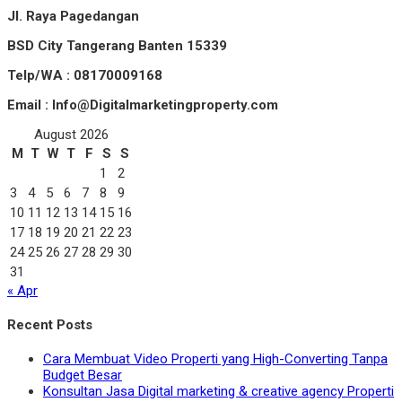
Jl. Raya Pagedangan
BSD City Tangerang Banten 15339
Telp/WA : 08170009168
Email : Info@Digitalmarketingproperty.com
August 2026
M
T
W
T
F
S
S
1
2
3
4
5
6
7
8
9
10
11
12
13
14
15
16
17
18
19
20
21
22
23
24
25
26
27
28
29
30
31
« Apr
Recent Posts
Cara Membuat Video Properti yang High-Converting Tanpa
Budget Besar
Konsultan Jasa Digital marketing & creative agency Properti