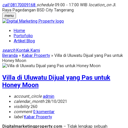
call
08170009168
schedule
09.00 - 17.00 WIB
location_on
Jl.
Raya Pagedangan BSD City Tangerang
menu
Home
Portofolio
Artikel Blog
search
Kontak Kami
Beranda
»
Kabar Property
»
Villa di Uluwatu Dijual yang Pas untuk
Honey Moon
Villa di Uluwatu Dijual yang Pas untuk
Honey Moon
account_circle
admin
calendar_month
28/10/2021
visibility
260
comment
0 komentar
label
Kabar Property
Digitalmarketingproperty.com
– Tidak lengkap sebuah