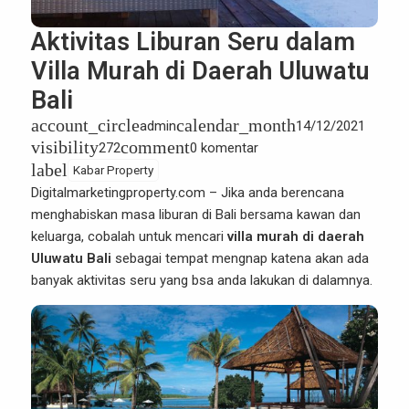
Aktivitas Liburan Seru dalam
Villa Murah di Daerah Uluwatu
Bali
account_circle
calendar_month
admin
14/12/2021
visibility
comment
272
0 komentar
label
Kabar Property
Digitalmarketingproperty.com – Jika anda berencana
menghabiskan masa liburan di Bali bersama kawan dan
keluarga, cobalah untuk mencari
villa murah di daerah
Uluwatu Bali
sebagai tempat mengnap katena akan ada
banyak aktivitas seru yang bsa anda lakukan di dalamnya.