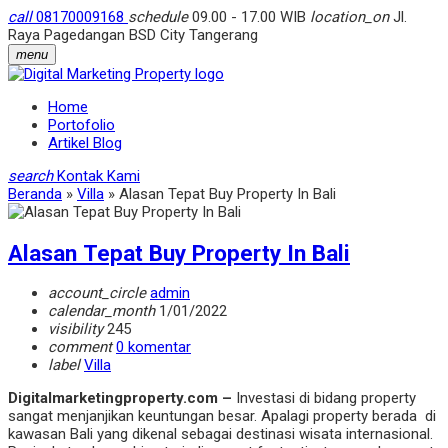
call
08170009168
schedule
09.00 - 17.00 WIB
location_on
Jl.
Raya Pagedangan BSD City Tangerang
menu
Home
Portofolio
Artikel Blog
search
Kontak Kami
Beranda
»
Villa
»
Alasan Tepat Buy Property In Bali
Alasan Tepat Buy Property In Bali
account_circle
admin
calendar_month
1/01/2022
visibility
245
comment
0 komentar
label
Villa
Digitalmarketingproperty.com –
Investasi di bidang property
sangat menjanjikan keuntungan besar. Apalagi property berada di
kawasan Bali yang dikenal sebagai destinasi wisata internasional.