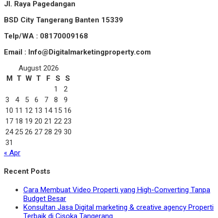
Jl. Raya Pagedangan
BSD City Tangerang Banten 15339
Telp/WA : 08170009168
Email : Info@Digitalmarketingproperty.com
August 2026
M
T
W
T
F
S
S
1
2
3
4
5
6
7
8
9
10
11
12
13
14
15
16
17
18
19
20
21
22
23
24
25
26
27
28
29
30
31
« Apr
Recent Posts
Cara Membuat Video Properti yang High-Converting Tanpa
Budget Besar
Konsultan Jasa Digital marketing & creative agency Properti
Terbaik di Cisoka Tangerang