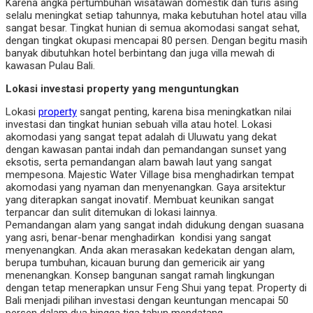
Karena angka pertumbuhan wisatawan domestik dan turis asing
selalu meningkat setiap tahunnya, maka kebutuhan hotel atau villa
sangat besar. Tingkat hunian di semua akomodasi sangat sehat,
dengan tingkat okupasi mencapai 80 persen. Dengan begitu masih
banyak dibutuhkan hotel berbintang dan juga villa mewah di
kawasan Pulau Bali.
Lokasi investasi property yang menguntungkan
Lokasi
property
sangat penting, karena bisa meningkatkan nilai
investasi dan tingkat hunian sebuah villa atau hotel. Lokasi
akomodasi yang sangat tepat adalah di Uluwatu yang dekat
dengan kawasan pantai indah dan pemandangan sunset yang
eksotis, serta pemandangan alam bawah laut yang sangat
mempesona. Majestic Water Village bisa menghadirkan tempat
akomodasi yang nyaman dan menyenangkan. Gaya arsitektur
yang diterapkan sangat inovatif. Membuat keunikan sangat
terpancar dan sulit ditemukan di lokasi lainnya.
Pemandangan alam yang sangat indah didukung dengan suasana
yang asri, benar-benar menghadirkan kondisi yang sangat
menyenangkan. Anda akan merasakan kedekatan dengan alam,
berupa tumbuhan, kicauan burung dan gemericik air yang
menenangkan. Konsep bangunan sangat ramah lingkungan
dengan tetap menerapkan unsur Feng Shui yang tepat. Property di
Bali menjadi pilihan investasi dengan keuntungan mencapai 50