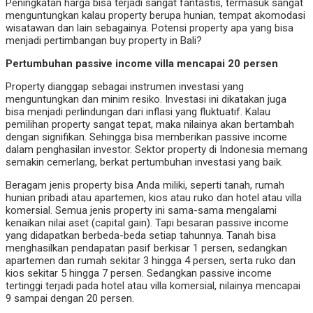
Peningkatan harga bisa terjadi sangat fantastis, termasuk sangat
menguntungkan kalau property berupa hunian, tempat akomodasi
wisatawan dan lain sebagainya. Potensi property apa yang bisa
menjadi pertimbangan buy property in Bali?
Pertumbuhan passive income villa mencapai 20 persen
Property dianggap sebagai instrumen investasi yang
menguntungkan dan minim resiko. Investasi ini dikatakan juga
bisa menjadi perlindungan dari inflasi yang fluktuatif. Kalau
pemilihan property sangat tepat, maka nilainya akan bertambah
dengan signifikan. Sehingga bisa memberikan passive income
dalam penghasilan investor. Sektor property di Indonesia memang
semakin cemerlang, berkat pertumbuhan investasi yang baik.
Beragam jenis property bisa Anda miliki, seperti tanah, rumah
hunian pribadi atau apartemen, kios atau ruko dan hotel atau villa
komersial. Semua jenis property ini sama-sama mengalami
kenaikan nilai aset (capital gain). Tapi besaran passive income
yang didapatkan berbeda-beda setiap tahunnya. Tanah bisa
menghasilkan pendapatan pasif berkisar 1 persen, sedangkan
apartemen dan rumah sekitar 3 hingga 4 persen, serta ruko dan
kios sekitar 5 hingga 7 persen. Sedangkan passive income
tertinggi terjadi pada hotel atau villa komersial, nilainya mencapai
9 sampai dengan 20 persen.