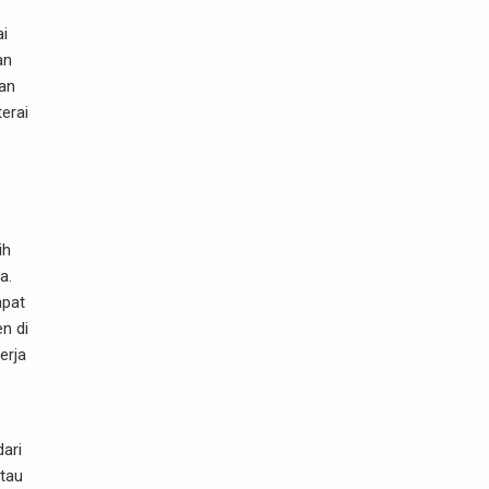
ai
an
gan
erai
ih
a.
apat
n di
erja
dari
tau