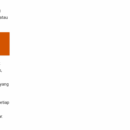
g
atau
k
s,
 yang
etiap
r.