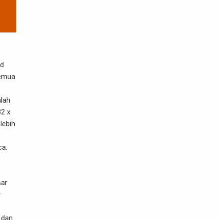
ad
semua
alah
32 x
lebih
ca.
sar
r
 dan