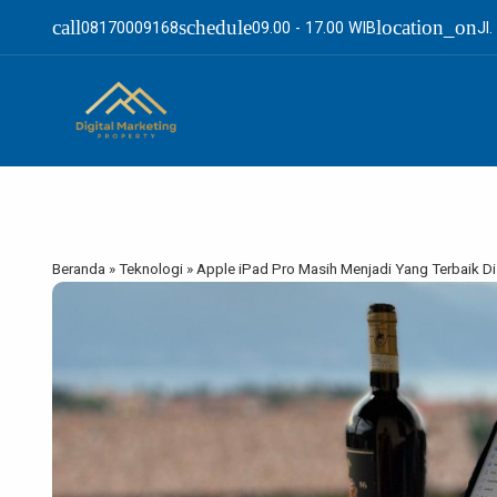
call
schedule
location_on
08170009168
09.00 - 17.00 WIB
Jl
Beranda
»
Teknologi
»
Apple iPad Pro Masih Menjadi Yang Terbaik D