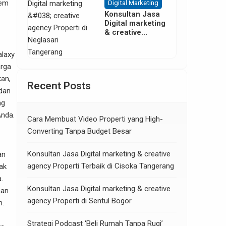
Digital Marketing
tem
Konsultan Jasa
Digital marketing
& creative
agency Properti
di Neglasari
alaxy
Tangerang
arga
kan,
Recent Posts
 dan
ng
Anda.
Cara Membuat Video Properti yang High-
Converting Tanpa Budget Besar
Konsultan Jasa Digital marketing & creative
an
agency Properti Terbaik di Cisoka Tangerang
ak
.
Konsultan Jasa Digital marketing & creative
aan
agency Properti di Sentul Bogor
m.
Strategi Podcast ‘Beli Rumah Tanpa Rugi’