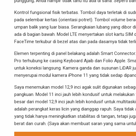
punggung; Anda hampir tidak tahu itu ada di sana. Seperti b
Kontrol fungsional fisik terbatas. Tombol daya terletak di s
pada selembar kertas (orientasi potret). Tombol volume berada
umpan balik yang luar biasa. Serangkaian lubang yang dibor
ada di bagian bawah. Model LTE menyertakan slot kartu SI
FaceTime terkubur di bezel atas dan pada dasarnya tidak terl
Elemen terpenting di panel belakang adalah Smart Connector. Ke
Pro terhubung ke casing Keyboard Ajaib dan Folio Apple. S
untuk koneksi langsung. Kamera ganda dan susunan LiDAR jug
menyerupai modul kamera iPhone 11 yang tidak sedap dipan
Saya menemukan model 12,9 inci agak sulit digunakan sebagai 
pangkuan. Model 11 inci jauh lebih kondusif untuk melakukan tri
besar dari model 12,9 inci jauh lebih kondusif untuk multitas
adalah perangkat keras licin yang dianggap rapuh. Saya tidak 
yang tidak hanya meningkatkan stabilitas di tangan, tetapi
berat dan curah. (Saya akan membuat saran yang sama untuk 