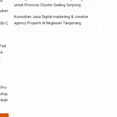
a.
untuk Promosi Cluster Gading Serpong
kukan
Konsultan Jasa Digital marketing & creative
agency Properti di Neglasari Tangerang
USB-C
iPad
ya
t
 Pro
utup,
ambah