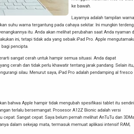
ke bawah.
Layarnya adalah tampilan warn
an suhu warna tergantung pada cahaya sekitar. Ini mungkin terdeng
nyenangkannya itu. Anda akan melihat perubahan saat Anda nyaman d
akukan ini, tetapi tidak ada yang sebaik iPad Pro. Apple mengutamak
 bagi pencipta.
erarti sangat cerah untuk hampir semua situasi. Anda dapat
ng cerah dan tidak perlu khawatir tentang jarak pandang. Selain itu, 
ngurangi silau. Menurut saya, iPad Pro adalah pendamping al fresco
kan bahwa Apple hampir tidak mengubah spesifikasi tablet itu sendiri.
Jangan terlalu bersemangat. Prosesor A12Z Bionic adalah versi
tu cepat. Sangat cepat. Saya belum pernah melihat AnTuTu dan 3DM
lanya dalam sekejap mata, termasuk memuat aplikasi intensif RAM,