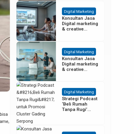
Besar
Digital Marketing
Konsultan Jasa
Digital marketing
& creative
agency Properti
Terbaik di
Cisoka
Tangerang
Digital Marketing
Konsultan Jasa
Digital marketing
& creative
agency Properti
di Sentul Bogor
Digital Marketing
Strategi Podcast
‘Beli Rumah
Tanpa Rugi’
bisa
untuk Promosi
Cluster Gading
game,
Serpong