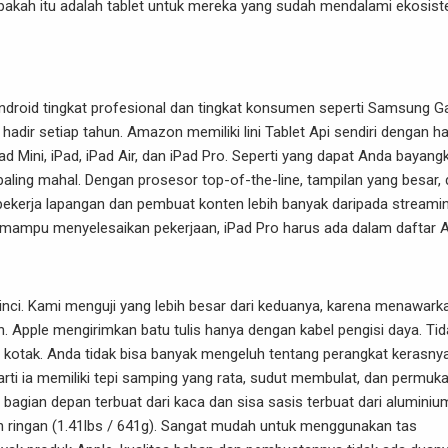
 apakah itu adalah tablet untuk mereka yang sudah mendalami ekosis
Android tingkat profesional dan tingkat konsumen seperti Samsung G
adir setiap tahun. Amazon memiliki lini Tablet Api sendiri dengan h
ad Mini, iPad, iPad Air, dan iPad Pro. Seperti yang dapat Anda bayang
paling mahal. Dengan prosesor top-of-the-line, tampilan yang besar,
pekerja lapangan dan pembuat konten lebih banyak daripada streami
 mampu menyelesaikan pekerjaan, iPad Pro harus ada dalam daftar 
 inci. Kami menguji yang lebih besar dari keduanya, karena menawark
Apple mengirimkan batu tulis hanya dengan kabel pengisi daya. Tid
m kotak. Anda tidak bisa banyak mengeluh tentang perangkat kerasnya
arti ia memiliki tepi samping yang rata, sudut membulat, dan permuk
bagian depan terbuat dari kaca dan sisa sasis terbuat dari aluminiu
an ringan (1.41lbs / 641g). Sangat mudah untuk menggunakan tas