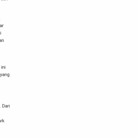
a
ar
i
an
ini
 yang
 Dari
ark