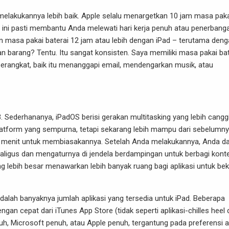
melakukannya lebih baik. Apple selalu menargetkan 10 jam masa pak
an ini pasti membantu Anda melewati hari kerja penuh atau penerbang
 masa pakai baterai 12 jam atau lebih dengan iPad – terutama den
n barang? Tentu. Itu sangat konsisten. Saya memiliki masa pakai bat
perangkat, baik itu menanggapi email, mendengarkan musik, atau
Sederhananya, iPadOS berisi gerakan multitasking yang lebih cangg
 platform yang sempurna, tetapi sekarang lebih mampu dari sebelumny
 menit untuk membiasakannya. Setelah Anda melakukannya, Anda d
ligus dan mengaturnya di jendela berdampingan untuk berbagi konte
ng lebih besar menawarkan lebih banyak ruang bagi aplikasi untuk bek
 adalah banyaknya jumlah aplikasi yang tersedia untuk iPad. Beberapa
ngan cepat dari iTunes App Store (tidak seperti aplikasi-chilles heel 
 Microsoft penuh, atau Apple penuh, tergantung pada preferensi a