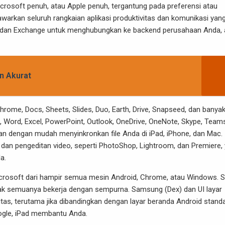
osoft penuh, atau Apple penuh, tergantung pada preferensi atau
rkan seluruh rangkaian aplikasi produktivitas dan komunikasi yan
e dan Exchange untuk menghubungkan ke backend perusahaan Anda, 
n Akurat
me, Docs, Sheets, Slides, Duo, Earth, Drive, Snapseed, dan banya
 Word, Excel, PowerPoint, Outlook, OneDrive, OneNote, Skype, Team
, dan dengan mudah menyinkronkan file Anda di iPad, iPhone, dan Mac.
fi dan pengeditan video, seperti PhotoShop, Lightroom, dan Premiere,
a.
icrosoft dari hampir semua mesin Android, Chrome, atau Windows. S
dak semuanya bekerja dengan sempurna. Samsung (Dex) dan UI layar
as, terutama jika dibandingkan dengan layar beranda Android standa
ogle, iPad membantu Anda.