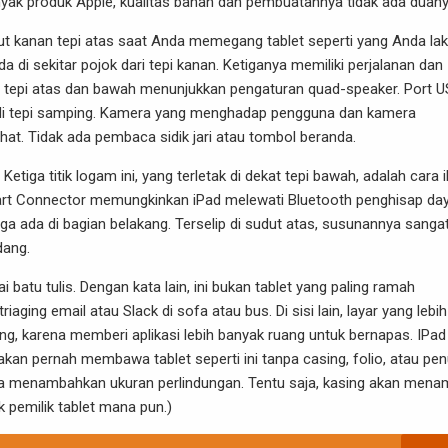
anyak produk Apple, kualitas bahan dan pembuatannya tidak ada duany
udut kanan tepi atas saat Anda memegang tablet seperti yang Anda la
 di sekitar pojok dari tepi kanan. Ketiganya memiliki perjalanan dan
 di tepi atas dan bawah menunjukkan pengaturan quad-speaker. Port 
M di tepi samping. Kamera yang menghadap pengguna dan kamera
ihat. Tidak ada pembaca sidik jari atau tombol beranda.
tiga titik logam ini, yang terletak di dekat tepi bawah, adalah cara 
mart Connector memungkinkan iPad melewati Bluetooth penghisap da
a ada di bagian belakang. Terselip di sudut atas, susunannya sanga
dang.
batu tulis. Dengan kata lain, ini bukan tablet yang paling ramah
aging email atau Slack di sofa atau bus. Di sisi lain, layar yang lebih
king, karena memberi aplikasi lebih banyak ruang untuk bernapas.
IPad
akan pernah membawa tablet seperti ini tanpa casing, folio, atau pen
 juga menambahkan ukuran perlindungan. Tentu saja, kasing akan men
pemilik tablet mana pun.)