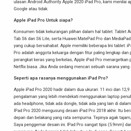
ulasan Android Authority Apple 2020 iPad Pro, kami menilai
Google
atau tidak.
Apple iPad Pro Untuk siapa?
Konsumen tidak kekurangan pilihan dalam hal tablet. Tablet 
Tab S6 dan S6 Lite, serta Huawei MatePad Pro dan MediaPad h
yang cukup bersahabat. Apple memiliki beberapa lini tablet: iP
Pro adalah anggota keluarga dengan fitur paling lengkap dan 
perangkat keras yang berkelas, Apple iPad Pro menargetkan 
Netflix biasa. Jika Anda sedang mencari sebuah sarana yang
Seperti apa rasanya menggunakan iPad Pro?
Apple iPad Pro 2020 hadir dalam dua ukuran: 11 inci dan 12,9
pengalaman yang lebih mendekati menggunakan laptop penuh. 
ada headphone, tidak ada dongle, tidak ada yang lain di dala
IPad Pro 2020 mengusung desain iPad Pro 2018 akhir. Itu ber
depan dan belakang yang rata sempurna. Tepinya agak tajam; 
Saya penggemar desain ini. IPad Pro sangat tipis (5.9mm) d