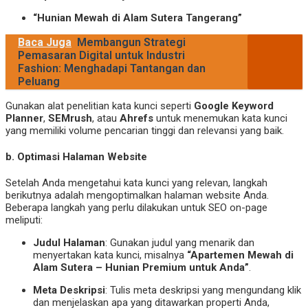
“Hunian Mewah di Alam Sutera Tangerang”
Baca Juga
Membangun Strategi
Pemasaran Digital untuk Industri
Fashion: Menghadapi Tantangan dan
Peluang
Gunakan alat penelitian kata kunci seperti
Google Keyword
Planner
,
SEMrush
, atau
Ahrefs
untuk menemukan kata kunci
yang memiliki volume pencarian tinggi dan relevansi yang baik.
b.
Optimasi Halaman Website
Setelah Anda mengetahui kata kunci yang relevan, langkah
berikutnya adalah mengoptimalkan halaman website Anda.
Beberapa langkah yang perlu dilakukan untuk SEO on-page
meliputi:
Judul Halaman
: Gunakan judul yang menarik dan
menyertakan kata kunci, misalnya
“Apartemen Mewah di
Alam Sutera – Hunian Premium untuk Anda”
.
Meta Deskripsi
: Tulis meta deskripsi yang mengundang klik
dan menjelaskan apa yang ditawarkan properti Anda,