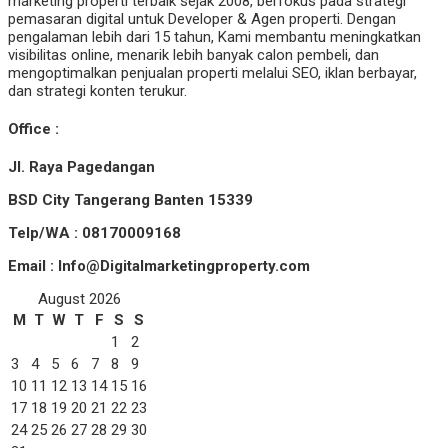
marketing properti terbaik sejak 2008, berfokus pada strategi
pemasaran digital untuk Developer & Agen properti. Dengan
pengalaman lebih dari 15 tahun, Kami membantu meningkatkan
visibilitas online, menarik lebih banyak calon pembeli, dan
mengoptimalkan penjualan properti melalui SEO, iklan berbayar,
dan strategi konten terukur.
Office :
Jl. Raya Pagedangan
BSD City Tangerang Banten 15339
Telp/WA : 08170009168
Email : Info@Digitalmarketingproperty.com
August 2026
M
T
W
T
F
S
S
1
2
3
4
5
6
7
8
9
10
11
12
13
14
15
16
17
18
19
20
21
22
23
24
25
26
27
28
29
30