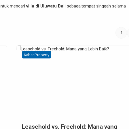
 untuk mencari
villa di Uluwatu Bali
sebagaitempat singgah selama
‹
Kabar Property
. Freehold: Mana yang
Investasi Pr