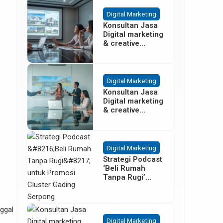
Besar
Digital Marketing
Konsultan Jasa
Digital marketing
& creative
agency Properti
Terbaik di
Cisoka
Tangerang
Digital Marketing
Konsultan Jasa
Digital marketing
& creative
agency Properti
di Sentul Bogor
Digital Marketing
Strategi Podcast
‘Beli Rumah
Tanpa Rugi’
untuk Promosi
Cluster Gading
Serpong
nggal
Digital Marketing