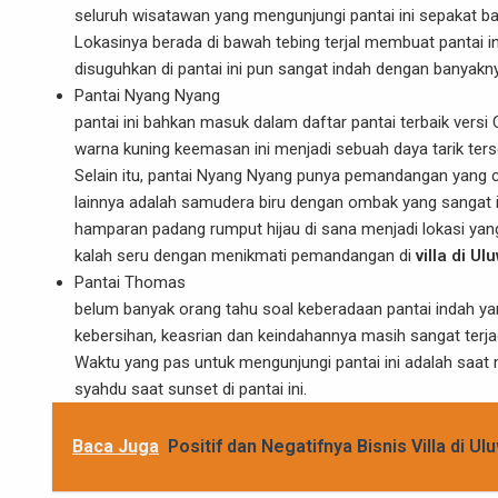
seluruh wisatawan yang mengunjungi pantai ini sepakat ba
Lokasinya berada di bawah tebing terjal membuat pantai in
disuguhkan di pantai ini pun sangat indah dengan banyakny
Pantai Nyang Nyang
pantai ini bahkan masuk dalam daftar pantai terbaik versi
warna kuning keemasan ini menjadi sebuah daya tarik terse
Selain itu, pantai Nyang Nyang punya pemandangan yang cu
lainnya adalah samudera biru dengan ombak yang sangat i
hamparan padang rumput hijau di sana menjadi lokasi yan
kalah seru dengan menikmati pemandangan di
villa di Ul
Pantai Thomas
belum banyak orang tahu soal keberadaan pantai indah yan
kebersihan, keasrian dan keindahannya masih sangat terja
Waktu yang pas untuk mengunjungi pantai ini adalah saat
syahdu saat sunset di pantai ini.
Baca Juga
Positif dan Negatifnya Bisnis Villa di U