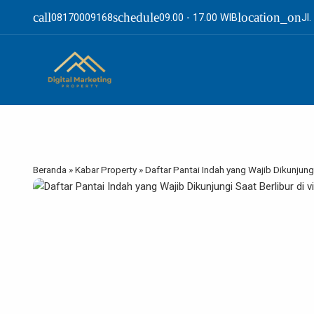
call
schedule
location_on
08170009168
09.00 - 17.00 WIB
Jl
Beranda
»
Kabar Property
»
Daftar Pantai Indah yang Wajib Dikunjungi 