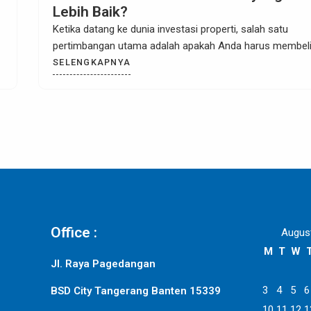
Ketidakpast
nia investasi properti, salah satu
Ketika kita memasu
a adalah apakah Anda harus membeli
yang pasti, terut
SELENGKAPNYA
Office :
Augus
M
T
W
Jl. Raya Pagedangan
3
4
5
6
BSD City Tangerang Banten 15339
10
11
12
1