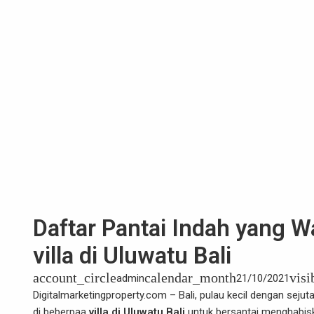
Daftar Pantai Indah yang Wa
villa di Uluwatu Bali
account_circle
calendar_month
visi
admin
21/10/2021
Digitalmarketingproperty.com – Bali, pulau kecil dengan seju
di beberpaa
villa di Uluwatu Bali
untuk bersantai menghabisk