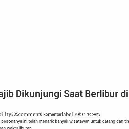
jib Dikunjungi Saat Berlibur di
bility
comment
label
335
0 komentar
Kabar Property
ta pesonanya ini telah menarik banyak wisatawan untuk datang dan ti
an waktu liburan.