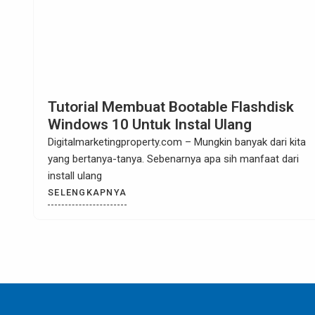
Trik Untuk Masuk ke Menu Safe Mode
Windows 8 Saat Booting
Digitalmarketingproperty.com – Saat dalam Safe Mode,
latar belakang Desktop diganti dengan warna hitam pekat
dengan
SELENGKAPNYA