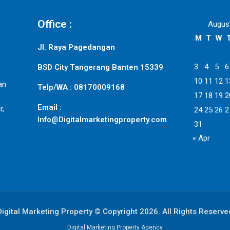
Office :
Augus
M
T
W
Jl. Raya Pagedangan
3
4
5
6
BSD City Tangerang Banten 15339
10
11
12
1
an
Telp/WA : 08170009168
17
18
19
2
Email :
r,
24
25
26
2
Info@Digitalmarketingproperty.com
31
« Apr
Digital Marketing Property © Copyright 2026. All Rights Reserve
Digital Marketing Property Agency