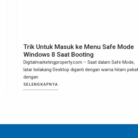
Trik Jitu Mengurangi Penggunaan Data
Internet Pada PC
Digitalmarketingproperty.com – Komputer banyak
digunakan dalam kehidupan modern saat ini. Salah satu
hal terpenting dalam
SELENGKAPNYA