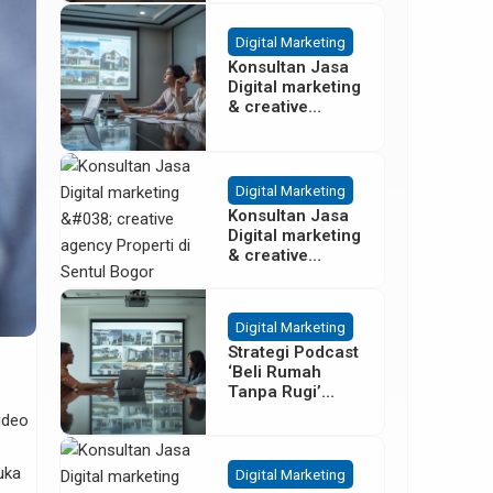
Besar
Digital Marketing
Konsultan Jasa
Digital marketing
& creative
agency Properti
Terbaik di
Cisoka
Tangerang
Digital Marketing
Konsultan Jasa
Digital marketing
& creative
agency Properti
di Sentul Bogor
Digital Marketing
Strategi Podcast
‘Beli Rumah
Tanpa Rugi’
untuk Promosi
video
Cluster Gading
Serpong
uka
Digital Marketing