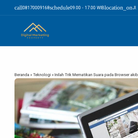
call
schedule
location_on
08170009168
09.00 - 17.00 WIB
Jl
Beranda
»
Teknologi
»
Inilah Trik Mematikan Suara pada Browser akib