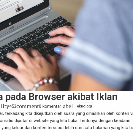
a pada Browser akibat Iklan
ility
comment
label
453
0 komentar
Teknologi
er
, terkadang kita dikejutkan oleh suara yang dihasilkan oleh konten 
otomatis diputar di website yang kita buka. Tentunya dengan keadaan
a yang keluar dari konten tersebut lebih dari satu halaman yang kita b