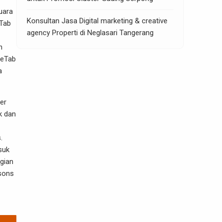
uara
Konsultan Jasa Digital marketing & creative
eTab
agency Properti di Neglasari Tangerang
n
teTab
a
er
k dan
.
suk
gian
sons