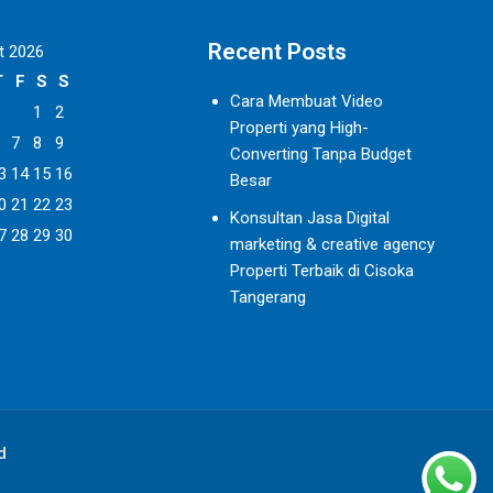
Recent Posts
t 2026
T
F
S
S
Cara Membuat Video
1
2
Properti yang High-
7
8
9
Converting Tanpa Budget
3
14
15
16
Besar
0
21
22
23
Konsultan Jasa Digital
7
28
29
30
marketing & creative agency
Properti Terbaik di Cisoka
Tangerang
d