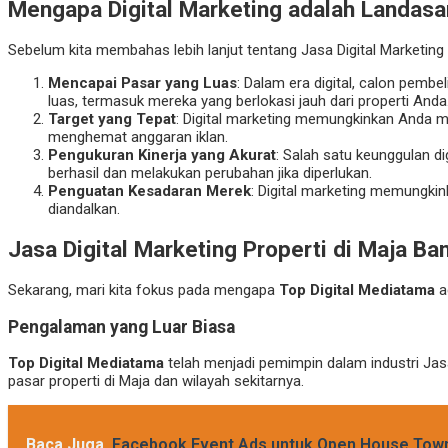
Mengapa Digital Marketing adalah Landasa
Sebelum kita membahas lebih lanjut tentang Jasa Digital Marketing P
Mencapai Pasar yang Luas
: Dalam era digital, calon pembe
luas, termasuk mereka yang berlokasi jauh dari properti Anda
Target yang Tepat
: Digital marketing memungkinkan Anda m
menghemat anggaran iklan.
Pengukuran Kinerja yang Akurat
: Salah satu keunggulan 
berhasil dan melakukan perubahan jika diperlukan.
Penguatan Kesadaran Merek
: Digital marketing memungk
diandalkan.
Jasa Digital Marketing Properti di Maja Ba
Sekarang, mari kita fokus pada mengapa
Top Digital Mediatama
ad
Pengalaman yang Luar Biasa
Top Digital Mediatama
telah menjadi pemimpin dalam industri Jas
pasar properti di Maja dan wilayah sekitarnya.
Baca Juga
Facebook Event Ads untuk Open House Tow