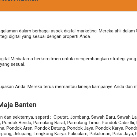
engalaman dalam berbagai aspek digital marketing. Mereka ahli dalam S
gi digital yang sesuai dengan properti Anda.
Top Digital Mediatama berkomitmen untuk mengembangkan strategi yan
yang sesuai.
elupakan Anda. Mereka terus memantau kinerja kampanye Anda dan 
 Maja Banten
ten dan sekitarnya, seperti : Ciputat, Jombang, Sawah Baru, Sawah L
 Pondok Benda, Pamulang Barat, Pamulang Timur, Pondok Cabe Ilir,
ama, Pondok Aren, Pondok Betung, Pondok Jaya, Pondok Karya, Pond
pong, Jelupang, Lengkong Karya, Pakualam, Pakulonan, Paku Jaya, 