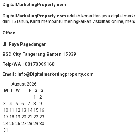
DigitalMarketingProperty.com
DigitalMarketingProperty.com
adalah konsultan jasa digital mark
dari 15 tahun, Kami membantu meningkatkan visibilitas online, menar
Office :
Jl. Raya Pagedangan
BSD City Tangerang Banten 15339
Telp/WA : 08170009168
Email : Info@Digitalmarketingproperty.com
August 2026
M
T
W
T
F
S
S
1
2
3
4
5
6
7
8
9
10
11
12
13
14
15
16
17
18
19
20
21
22
23
24
25
26
27
28
29
30
31