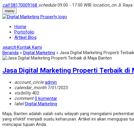
call
08170009168
schedule
09.00 - 17.00 WIB
location_on
Jl. Raya
menu
Home
Portofolio
Artikel Blog
search
Kontak Kami
Beranda
»
Digital Marketing
»
Jasa Digital Marketing Properti Terbai
Jasa Digital Marketing Properti Terbaik di
account_circle
admin
calendar_month
7/01/2023
visibility
402
comment
0 komentar
label
Digital Marketing
Maja, Banten adalah salah satu wilayah yang mengalami perkembanga
yang efektif menjadi suatu keharusan. Artikel ini akan mengupas 
mencapai tujuan Anda.