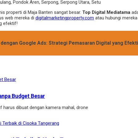
ulang, Pondok Aren, Serpong, Serpong Utara, Setu
is properti di Maja Banten sangat besar.
Top Digital Mediatama
ada
situs web mereka di
digitalmarketingproperty.com
atau hubungi mereka 
g efektif!
dengan Google Ads: Strategi Pemasaran Digital yang Efekti
anpa Budget Besar
if harus dibuat dengan kamera mahal, drone