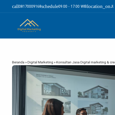
call
schedule
location_on
08170009168
09.00 - 17.00 WIB
Jl
Beranda
»
Digital Marketing
»
Konsultan Jasa Digital marketing & cr