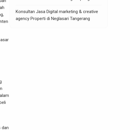
klan
uah
Konsultan Jasa Digital marketing & creative
g,
agency Properti di Neglasari Tangerang
onten
pasar
g
am
Dalam
eli
s dan