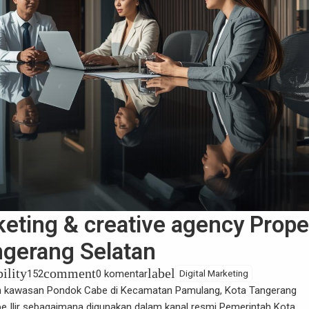
keting & creative agency Prope
ngerang Selatan
bility
comment
label
152
0 komentar
Digital Marketing
n kawasan Pondok Cabe di Kecamatan Pamulang, Kota Tangerang
e Ilir sebagaimana digunakan dalam kanal resmi Pemerintah Kota