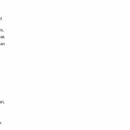
t.
s,
dak
dan
an,
k