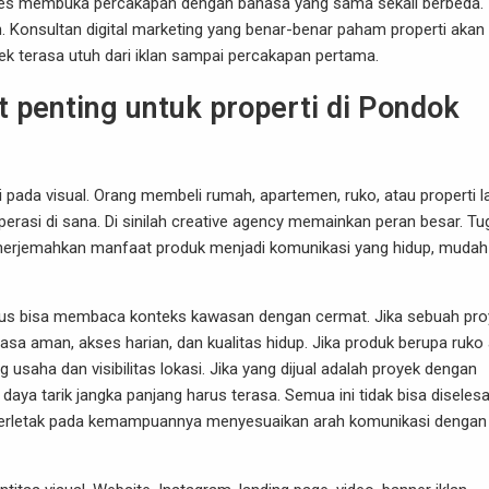
u sales membuka percakapan dengan bahasa yang sama sekali berbeda.
in. Konsultan digital marketing yang benar-benar paham properti akan
ek terasa utuh dari iklan sampai percakapan pertama.
 penting untuk properti di Pondok
nti pada visual. Orang membeli rumah, apartemen, ruko, atau properti l
rasi di sana. Di sinilah creative agency memainkan peran besar. Tu
nerjemahkan manfaat produk menjadi komunikasi yang hidup, mudah
harus bisa membaca konteks kawasan dengan cermat. Jika sebuah pr
asa aman, akses harian, dan kualitas hidup. Jika produk berupa ruko
usaha dan visibilitas lokasi. Jika yang dijual adalah proyek dengan
a tarik jangka panjang harus terasa. Semua ini tidak bisa diselesa
f terletak pada kemampuannya menyesuaikan arah komunikasi dengan 