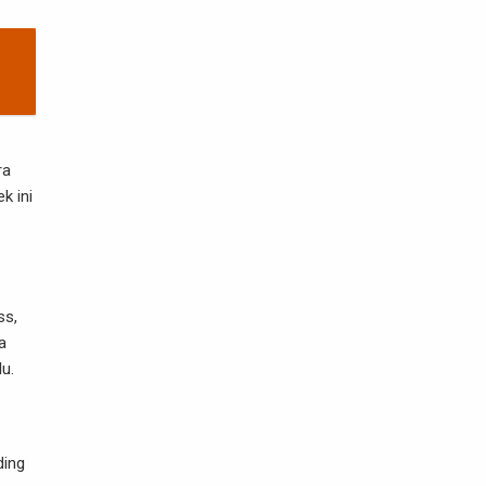
ra
k ini
ss,
a
u.
ding