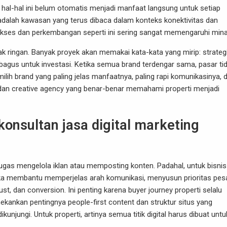
al-hal ini belum otomatis menjadi manfaat langsung untuk setiap
dalah kawasan yang terus dibaca dalam konteks konektivitas dan
akses dan perkembangan seperti ini sering sangat memengaruhi mina
k ringan. Banyak proyek akan memakai kata-kata yang mirip: strategi
 bagus untuk investasi. Ketika semua brand terdengar sama, pasar ti
ih brand yang paling jelas manfaatnya, paling rapi komunikasinya, 
ing dan creative agency yang benar-benar memahami properti menjadi
onsultan jasa digital marketing
ugas mengelola iklan atau memposting konten. Padahal, untuk bisnis
ereka membantu memperjelas arah komunikasi, menyusun prioritas pes
dan conversion. Ini penting karena buyer journey properti selalu
kankan pentingnya people-first content dan struktur situs yang
ungi. Untuk properti, artinya semua titik digital harus dibuat untu