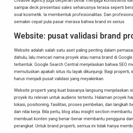
Creative agency juga berperan besar menjaga konsistensi ident
sampai deck presentasi sales seharusnya terasa seperti bera
soal kosmetik. Ia membentuk profesionalitas. Dan profesional
semakin cepat pula pasar merasa bahwa brand ini serius.
Website: pusat validasi brand pr
Website adalah salah satu aset paling penting dalam pemasara
dahulu, lalu mencari nama proyek atau nama brand di Google. 
terbentuk. Google Search Central menjelaskan bahwa SEO
memutuskan apakah situs itu layak dikunjungi. Bagi properti
harus menjadi pusat validasi yang meyakinkan.
Website properti yang kuat biasanya langsung menjelaskan 
proyek itu relevan untuk audiens tertentu. Halaman proyek har
lokasi, positioning, fasilitas, proses pembelian, dan langk
dan nilai kerja. Bila perlu, blog atau insight section memba
membuat konten yang benar-benar membantu pengguna dan me
perangkat. Untuk brand properti, semua ini tidak hanya memb