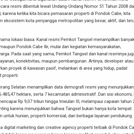
i secara resmi dibentuk lewat Undang-Undang Nomor 51 Tahun 2008 d
l, karena ketika kita bicara pemasaran properti di Pondok Cabe, kita
m ekosistem kota penyangga metropolitan yang besar, aktif, dan ter
nama lokasi biasa. Kanal resmi Pemkot Tangsel menampilkan banya
maupun Pondok Cabe Ilir, mulai dari kegiatan kemasyarakatan,
warga. Pada saat yang sama, Pemkot Tangsel dan kanal resminya jug
elayanan, konektivitas, maupun pembangunan. Artinya, developer atau
kan proyek di kawasan pasif, melainkan di area yang hidup, padat
 properti.
gerang Selatan menampilkan data demografi resmi yang menunjukkan
16.485,47 hektare, serta 7 kecamatan administratif. Dari sisi ekonomi,
encapai Rp 9,07 triliun hingga triwulan III, melampaui capaian tahun
ni penting karena menunjukkan bahwa Tangsel bukan hanya kota tempat
an untuk hunian, properti komersial, dan berbagai layanan pendukung.
sa digital marketing dan creative agency properti terbaik di Pondok C