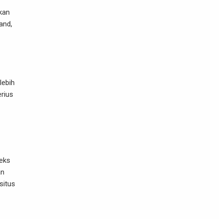
kan
and,
lebih
erius
teks
an
situs