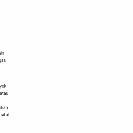
ain
gas
oyek
 atau
ikan
sifat