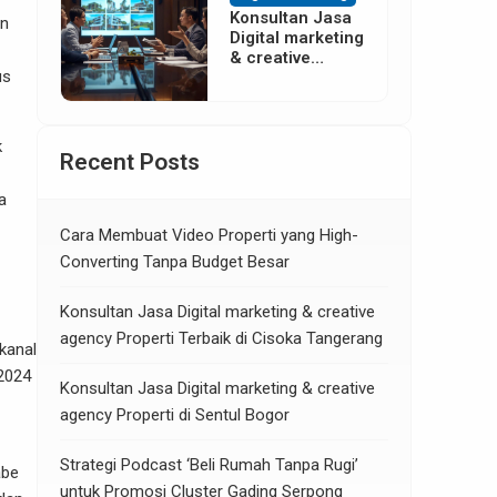
Konsultan Jasa
an
Digital marketing
& creative
us
agency Properti
di Neglasari
Tangerang
k
Recent Posts
a
Cara Membuat Video Properti yang High-
Converting Tanpa Budget Besar
Konsultan Jasa Digital marketing & creative
agency Properti Terbaik di Cisoka Tangerang
 kanal
 2024
Konsultan Jasa Digital marketing & creative
agency Properti di Sentul Bogor
Strategi Podcast ‘Beli Rumah Tanpa Rugi’
abe
untuk Promosi Cluster Gading Serpong