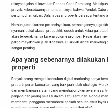
rekayasa jalan di kawasan Pondok Cabe Pamulang. Meskipun h
proyek, keberadaannya memberi sinyal bahwa Pondok Cabe a
pertumbuhan urban. Dalam pasar properti, persepsi tentang 
Namun justru karena potensinya kuat, persaingannya juga tida
nyaman, dekat akses, prospektif, cocok untuk keluarga, atau
akan tergerak hanya karena volume promosi. Pasar akan memil
paling meyakinkan jejak digitalnya. Di sinilah digital market
sangat penting.
Apa yang sebenarnya dilakukan k
properti
Banyak orang mengira konsultan digital marketing hanya bert
properti, peran konsultan yang baik jauh lebih strategis. M
dan membangun sistem yang menghubungkan awareness, trust, 
panjang dan jarang selesai dalam satu sentuhan. Google mene
membantu pengguna memahami apakah sebuah situs layak dikunj
membantu pasar, bukan sekadar untuk terlihat aktif.