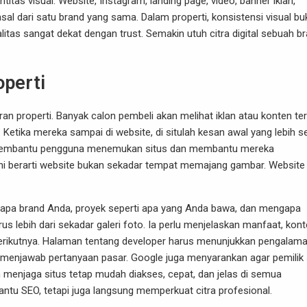
itas visual. Website, Instagram, landing page, video, banner iklan,
sal dari satu brand yang sama. Dalam properti, konsistensi visual bu
itas sangat dekat dengan trust. Semakin utuh citra digital sebuah br
operti
n properti. Banyak calon pembeli akan melihat iklan atau konten ter
Ketika mereka sampai di website, di situlah kesan awal yang lebih s
 membantu pengguna menemukan situs dan membantu mereka
, ini berarti website bukan sekadar tempat memajang gambar. Website
siapa brand Anda, proyek seperti apa yang Anda bawa, dan mengapa
us lebih dari sekadar galeri foto. Ia perlu menjelaskan manfaat, kon
ah berikutnya. Halaman tentang developer harus menunjukkan pengalam
ntu menjawab pertanyaan pasar. Google juga menyarankan agar pemilik 
njaga situs tetap mudah diakses, cepat, dan jelas di semua
antu SEO, tetapi juga langsung memperkuat citra profesional.