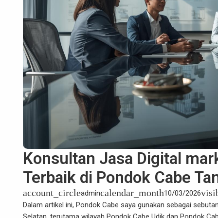
Konsultan Jasa Digital mar
Terbaik di Pondok Cabe Ta
account_circle
calendar_month
visi
admin
10/03/2026
Dalam artikel ini,
Pondok Cabe
saya gunakan sebagai sebuta
Selatan, terutama wilayah Pondok Cabe Udik dan Pondok Cab