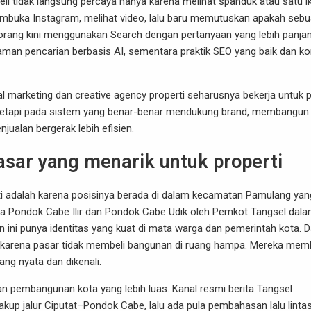
eli tidak langsung percaya hanya karena melihat spanduk atau satu i
embuka Instagram, melihat video, lalu baru memutuskan apakah seb
 orang kini menggunakan Search dengan pertanyaan yang lebih panjan
laman pencarian berbasis AI, sementara praktik SEO yang baik dan k
l marketing dan creative agency properti seharusnya bekerja untuk 
 tetapi pada sistem yang benar-benar mendukung brand, membangun
jualan bergerak lebih efisien.
sar yang menarik untuk properti
i adalah karena posisinya berada di dalam kecamatan Pamulang yan
ma Pondok Cabe Ilir dan Pondok Cabe Udik oleh Pemkot Tangsel dal
ini punya identitas yang kuat di mata warga dan pemerintah kota. 
ing, karena pasar tidak membeli bangunan di ruang hampa. Mereka memb
ng nyata dan dikenali.
an pembangunan kota yang lebih luas. Kanal resmi berita Tangsel
p jalur Ciputat–Pondok Cabe, lalu ada pula pembahasan lalu linta