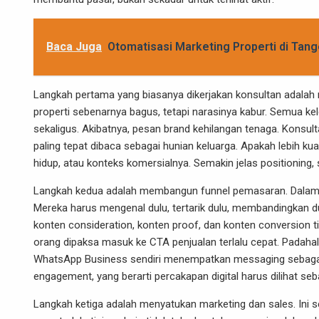
Baca Juga
Otomatisasi Marketing Properti di Tang
Langkah pertama yang biasanya dikerjakan konsultan adalah m
properti sebenarnya bagus, tetapi narasinya kabur. Semua kele
sekaligus. Akibatnya, pesan brand kehilangan tenaga. Konsu
paling tepat dibaca sebagai hunian keluarga. Apakah lebih kua
hidup, atau konteks komersialnya. Semakin jelas positioning,
Langkah kedua adalah membangun funnel pemasaran. Dalam pr
Mereka harus mengenal dulu, tertarik dulu, membandingkan dul
konten consideration, konten proof, dan konten conversion 
orang dipaksa masuk ke CTA penjualan terlalu cepat. Padahal 
WhatsApp Business sendiri menempatkan messaging sebagai 
engagement, yang berarti percakapan digital harus dilihat seb
Langkah ketiga adalah menyatukan marketing dan sales. Ini ser