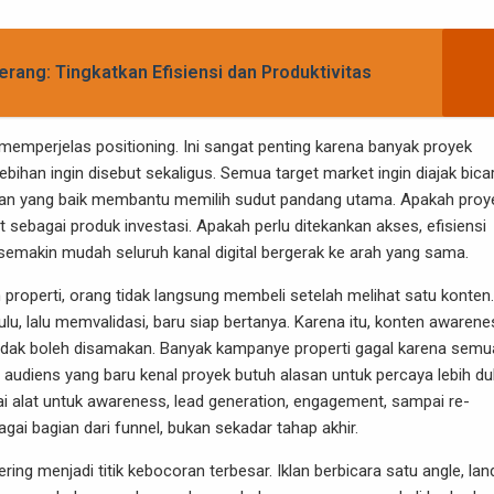
erang: Tingkatkan Efisiensi dan Produktivitas
emperjelas positioning. Ini sangat penting karena banyak proyek
bihan ingin disebut sekaligus. Semua target market ingin diajak bica
ltan yang baik membantu memilih sudut pandang utama. Apakah proye
t sebagai produk investasi. Apakah perlu ditekankan akses, efisiensi
 semakin mudah seluruh kanal digital bergerak ke arah yang sama.
operti, orang tidak langsung membeli setelah melihat satu konten.
u, lalu memvalidasi, baru siap bertanya. Karena itu, konten awarene
tidak boleh disamakan. Banyak kampanye properti gagal karena semu
audiens yang baru kenal proyek butuh alasan untuk percaya lebih dul
alat untuk awareness, lead generation, engagement, sampai re-
agai bagian dari funnel, bukan sekadar tahap akhir.
ing menjadi titik kebocoran terbesar. Iklan berbicara satu angle, lan