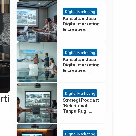
Besar
Digital Marketing
Konsultan Jasa
Digital marketing
& creative
agency Properti
Terbaik di
Cisoka
Tangerang
Digital Marketing
Konsultan Jasa
Digital marketing
& creative
agency Properti
di Sentul Bogor
Digital Marketing
rti
Strategi Podcast
‘Beli Rumah
Tanpa Rugi’
untuk Promosi
Cluster Gading
Serpong
Digital Marketing