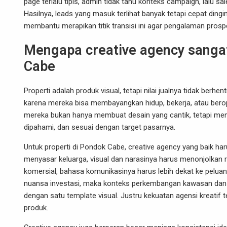
page terlalu tipis, admin tidak tahu konteks campaign, lal
Hasilnya, leads yang masuk terlihat banyak tetapi cepat ding
membantu merapikan titik transisi ini agar pengalaman prosp
Mengapa creative agency sangat
Cabe
Properti adalah produk visual, tetapi nilai jualnya tidak berhe
karena mereka bisa membayangkan hidup, bekerja, atau berope
mereka bukan hanya membuat desain yang cantik, tetapi me
dipahami, dan sesuai dengan target pasarnya.
Untuk properti di Pondok Cabe, creative agency yang baik 
menyasar keluarga, visual dan narasinya harus menonjolkan r
komersial, bahasa komunikasinya harus lebih dekat ke peluang 
nuansa investasi, maka konteks perkembangan kawasan dan day
dengan satu template visual. Justru kekuatan agensi kreati
produk.