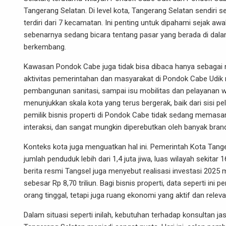
Tangerang Selatan. Di level kota, Tangerang Selatan sendir
terdiri dari 7 kecamatan. Ini penting untuk dipahami sejak awa
sebenarnya sedang bicara tentang pasar yang berada di dala
berkembang.
Kawasan Pondok Cabe juga tidak bisa dibaca hanya sebagai 
aktivitas pemerintahan dan masyarakat di Pondok Cabe Udik 
pembangunan sanitasi, sampai isu mobilitas dan pelayanan 
menunjukkan skala kota yang terus bergerak, baik dari sisi p
pemilik bisnis properti di Pondok Cabe tidak sedang memasar
interaksi, dan sangat mungkin diperebutkan oleh banyak brand
Konteks kota juga menguatkan hal ini. Pemerintah Kota Tan
jumlah penduduk lebih dari 1,4 juta jiwa, luas wilayah sekitar 
berita resmi Tangsel juga menyebut realisasi investasi 2025 m
sebesar Rp 8,70 triliun. Bagi bisnis properti, data seperti i
orang tinggal, tetapi juga ruang ekonomi yang aktif dan relev
Dalam situasi seperti inilah, kebutuhan terhadap konsultan ja