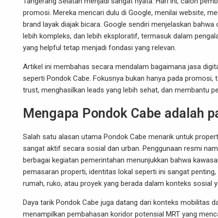
Tangerang Selatan menjadi sangat nyata. Hari ini, calon pemb
promosi. Mereka mencari dulu di Google, menilai website, m
brand layak diajak bicara. Google sendiri menjelaskan bahwa
lebih kompleks, dan lebih eksploratif, termasuk dalam penga
yang helpful tetap menjadi fondasi yang relevan.
Artikel ini membahas secara mendalam bagaimana jasa digita
seperti Pondok Cabe. Fokusnya bukan hanya pada promosi,
trust, menghasilkan leads yang lebih sehat, dan membantu pen
Mengapa Pondok Cabe adalah pa
Salah satu alasan utama Pondok Cabe menarik untuk propert
sangat aktif secara sosial dan urban. Penggunaan resmi na
berbagai kegiatan pemerintahan menunjukkan bahwa kawasan 
pemasaran properti, identitas lokal seperti ini sangat pent
rumah, ruko, atau proyek yang berada dalam konteks sosial ya
Daya tarik Pondok Cabe juga datang dari konteks mobilitas d
menampilkan pembahasan koridor potensial MRT yang mencaku