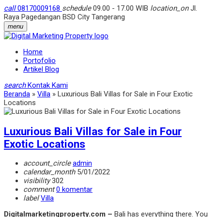
call
08170009168
schedule
09.00 - 17.00 WIB
location_on
Jl.
Raya Pagedangan BSD City Tangerang
menu
Home
Portofolio
Artikel Blog
search
Kontak Kami
Beranda
»
Villa
»
Luxurious Bali Villas for Sale in Four Exotic
Locations
Luxurious Bali Villas for Sale in Four
Exotic Locations
account_circle
admin
calendar_month
5/01/2022
visibility
302
comment
0 komentar
label
Villa
Digitalmarketingproperty.com –
Bali has everything there. You