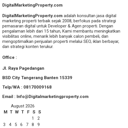
DigitalMarketingProperty.com
DigitalMarketingProperty.com
adalah konsultan jasa digital
marketing properti terbaik sejak 2008, berfokus pada strategi
pemasaran digital untuk Developer & Agen properti. Dengan
pengalaman lebih dari 15 tahun, Kami membantu meningkatkan
visibilitas online, menarik lebih banyak calon pembeli, dan
mengoptimalkan penjualan properti melalui SEO, iklan berbayar,
dan strategi konten terukur.
Office :
Jl. Raya Pagedangan
BSD City Tangerang Banten 15339
Telp/WA : 08170009168
Email : Info@Digitalmarketingproperty.com
August 2026
M
T
W
T
F
S
S
1
2
3
4
5
6
7
8
9