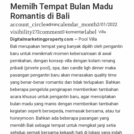
Memilh Tempat Bulan Madu
Romantis di Bali
account_circle
calendar_month
admin
2/01/2022
visibility
comment
label
272
0 komentar
Villa
Digitalmarketingproperty.com –
Pool Villa
Bali merupakan tempat yang banyak dipilih oleh pengantin
baru untuk menikmati momen kebersamaan di awal
pernikahan, dengan konsep villa dengan kolam renang
pribadi (privete pool), spa, dan candle ligh dinner maka
pasangan pengantin baru akan merasakan quality time
yang benar-benar romantis dan tidak terlupakan. Bahkan
beberapa pengelola penginapan memberikan tambahan
acara khusus untuk pengantin baru, agar menciptakan
bulan madu yang manis dengan memberikan tambahan
kegiatan seperti bersepeda, memasak bersama, atau tur
honeymoon. Bahkan ada beberapa pasangan yang
memilih Bali sebagai tempat untuk mengikat janji setia
sehidup semati bersama kekasih hati di lokasi yang indah