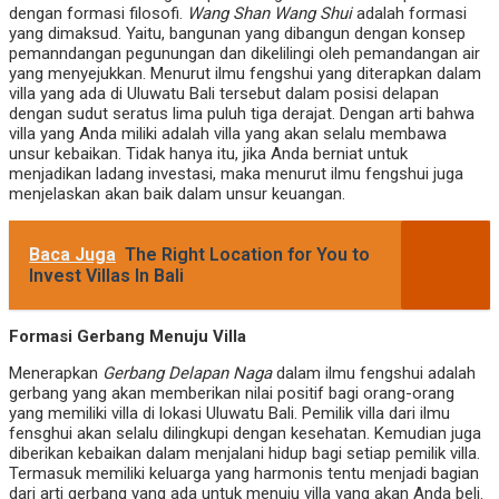
dengan formasi filosofi.
Wang Shan Wang Shui
adalah formasi
yang dimaksud. Yaitu, bangunan yang dibangun dengan konsep
pemanndangan pegunungan dan dikelilingi oleh pemandangan air
yang menyejukkan. Menurut ilmu fengshui yang diterapkan dalam
villa yang ada di Uluwatu Bali tersebut dalam posisi delapan
dengan sudut seratus lima puluh tiga derajat. Dengan arti bahwa
villa yang Anda miliki adalah villa yang akan selalu membawa
unsur kebaikan. Tidak hanya itu, jika Anda berniat untuk
menjadikan ladang investasi, maka menurut ilmu fengshui juga
menjelaskan akan baik dalam unsur keuangan.
Baca Juga
The Right Location for You to
Invest Villas In Bali
Formasi Gerbang Menuju Villa
Menerapkan
Gerbang Delapan Naga
dalam ilmu fengshui adalah
gerbang yang akan memberikan nilai positif bagi orang-orang
yang memiliki villa di lokasi Uluwatu Bali. Pemilik villa dari ilmu
fensghui akan selalu dilingkupi dengan kesehatan. Kemudian juga
diberikan kebaikan dalam menjalani hidup bagi setiap pemilik villa.
Termasuk memiliki keluarga yang harmonis tentu menjadi bagian
dari arti gerbang yang ada untuk menuju villa yang akan Anda beli.