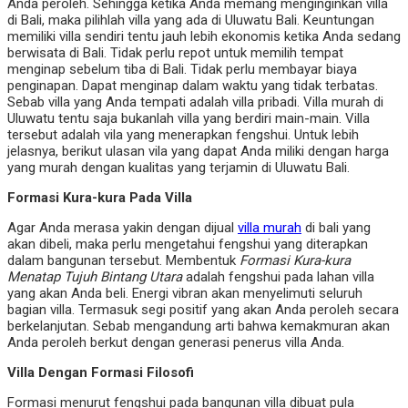
Anda peroleh. Sehingga ketika Anda memang menginginkan villa
di Bali, maka pilihlah villa yang ada di Uluwatu Bali. Keuntungan
memiliki villa sendiri tentu jauh lebih ekonomis ketika Anda sedang
berwisata di Bali. Tidak perlu repot untuk memilih tempat
menginap sebelum tiba di Bali. Tidak perlu membayar biaya
penginapan. Dapat menginap dalam waktu yang tidak terbatas.
Sebab villa yang Anda tempati adalah villa pribadi. Villa murah di
Uluwatu tentu saja bukanlah villa yang berdiri main-main. Villa
tersebut adalah vila yang menerapkan fengshui. Untuk lebih
jelasnya, berikut ulasan vila yang dapat Anda miliki dengan harga
yang murah dengan kualitas yang terjamin di Uluwatu Bali.
Formasi Kura-kura Pada Villa
Agar Anda merasa yakin dengan dijual
villa murah
di bali yang
akan dibeli, maka perlu mengetahui fengshui yang diterapkan
dalam bangunan tersebut. Membentuk
Formasi Kura-kura
Menatap Tujuh Bintang Utara
adalah fengshui pada lahan villa
yang akan Anda beli. Energi vibran akan menyelimuti seluruh
bagian villa. Termasuk segi positif yang akan Anda peroleh secara
berkelanjutan. Sebab mengandung arti bahwa kemakmuran akan
Anda peroleh berkut dengan generasi penerus villa Anda.
Villa Dengan Formasi Filosofi
Formasi menurut fengshui pada bangunan villa dibuat pula