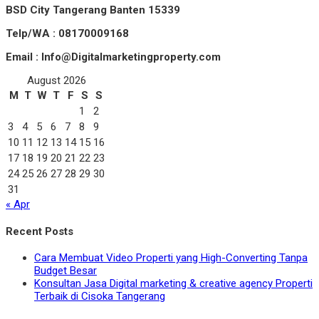
BSD City Tangerang Banten 15339
Telp/WA : 08170009168
Email : Info@Digitalmarketingproperty.com
August 2026
M
T
W
T
F
S
S
1
2
3
4
5
6
7
8
9
10
11
12
13
14
15
16
17
18
19
20
21
22
23
24
25
26
27
28
29
30
31
« Apr
Recent Posts
Cara Membuat Video Properti yang High-Converting Tanpa
Budget Besar
Konsultan Jasa Digital marketing & creative agency Properti
Terbaik di Cisoka Tangerang