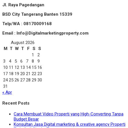
Jl. Raya Pagedangan
BSD City Tangerang Banten 15339
Telp/WA : 08170009168
Email : Info@Digitalmarketingproperty.com
August 2026
M
T
W
T
F
S
S
1
2
3
4
5
6
7
8
9
10
11
12
13
14
15
16
17
18
19
20
21
22
23
24
25
26
27
28
29
30
31
« Apr
Recent Posts
Cara Membuat Video Properti yang High-Converting Tanpa
Budget Besar
Konsultan Jasa Digital marketing & creative agency Properti