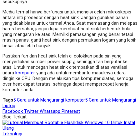
secukupnya.
Media termal hanya berfungsi untuk mengisi celah mikroskopis
antara inti prosesor dengan heat sink. Jangan gunakan bahan
yang tidak biasa untuk termal Anda. Saat memasang dan melepas
harus bersabar, jangan lupa membuat heat sink berbentuk bulat
yang mengarah ke atas. Memiliki pemasangan yang benar tetapi
masih panas, ganti heat sink dengan permukaan logam yang lebih
besar atau lebih banyak.
Pastikan fan dan heat sink telah di colokkan pada pin yang
menyediakan sumber power supply, sehingga fan berputar ke
atas. Untuk mencegah heat sink ditempatkan di atas ventilasi
udara
komputer
yang ada untuk membantu masuknya udara
dingin ke CPU. Dengan melakukan tips komputer diatas, semoga
over heat dapat teratasi sehingga dapat mempercepat kinerja
komputer anda.
Tags
5 Cara untuk Mengurangi komputer
5 Cara untuk Mengurangi
laptop
Facebook
Twitter
Whatsapp
Pinterest
Blog Terkait
Teknologi