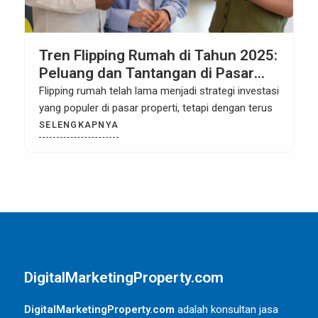
Menggunakan Content Marketing
untuk Meningkatkan Brand
Awareness Properti BSD City
Meningkatkan brand awareness untuk properti
komersial atau residensial di kawasan seperti BSD
City, Tangerang, membutuhkan
SELENGKAPNYA
DigitalMarketingProperty.com
DigitalMarketingProperty.com
adalah konsultan jasa