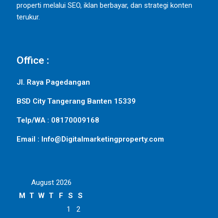
properti melalui SEO, iklan berbayar, dan strategi konten
terukur.
Office :
Jl. Raya Pagedangan
BSD City Tangerang Banten 15339
Telp/WA : 08170009168
Email : Info@Digitalmarketingproperty.com
August 2026
M
T
W
T
F
S
S
1
2