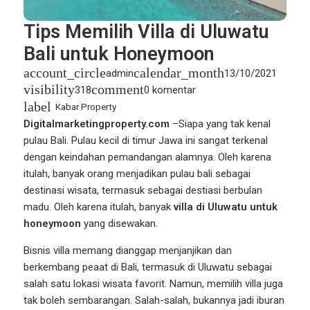
Tips Memilih Villa di Uluwatu
Bali untuk Honeymoon
account_circle
calendar_month
admin
13/10/2021
visibility
comment
318
0 komentar
label
Kabar Property
Digitalmarketingproperty.com
–
Siapa yang tak kenal
pulau Bali. Pulau kecil di timur Jawa ini sangat terkenal
dengan keindahan pemandangan alamnya. Oleh karena
itulah, banyak orang menjadikan pulau bali sebagai
destinasi wisata, termasuk sebagai destiasi berbulan
madu. Oleh karena itulah, banyak
villa di Uluwatu untuk
honeymoon
yang disewakan.
Bisnis villa memang dianggap menjanjikan dan
berkembang peaat di Bali, termasuk di Uluwatu sebagai
salah satu lokasi wisata favorit. Namun, memilih villa juga
tak boleh sembarangan. Salah-salah, bukannya jadi iburan