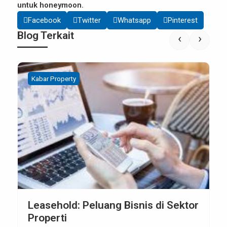
untuk honeymoon.
Facebook
Twitter
Whatsapp
Pinterest
Blog Terkait
‹
›
Kabar Property
Leasehold vs. Freehold: Mana yang
Lebih Baik?