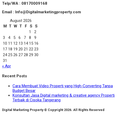
Telp/WA : 08170009168
Email : Info@Digitalmarketingproperty.com
August 2026
M
T
W
T
F
S
S
1
2
3
4
5
6
7
8
9
10
11
12
13
14
15
16
17
18
19
20
21
22
23
24
25
26
27
28
29
30
31
« Apr
Recent Posts
Cara Membuat Video Properti yang High-Converting Tanpa
Budget Besar
Konsultan Jasa Digital marketing & creative agency Properti
Terbaik di Cisoka Tangerang
Digital Marketing Property © Copyright 2026. All Rights Reserved