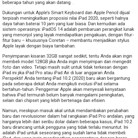
beberapa tahun yang akan datang. .
Dukungan untuk Apple’s Smart Keyboard dan Apple Pencil dijual
terpisah meningkatkan proposisi nilai iPad 2020, seperti halnya
daya tahan baterai 10 jam yang luar biasa. Dan kemudian ada
sistem operasinya: iPadOS 14 adalah pembaruan perangkat lunak
yang menonjol yang layak mendapatkan pengakuan, dengan fitur-
fitur baru – khususnya Coretan – membantu menjadikan stylus
Apple layak dengan biaya tambahan.
Penyimpanan kisaran 32GB sangat sedikit, tentu Anda akan ingin
membeli model 128GB jika Anda ingin menyimpan dan mengedit
foto dan video. Tetapi masih sulit untuk tidak terkesan dengan
iPad ini jika iPad Pro atau iPad Air di luar anggaran Anda.
Perspektif Anda tentang iPad 10.2 (2020) baru akan bergantung
pada seberapa dekat Anda mengikuti evolusi iPad selama
bertahun-tahun. Penggemar Apple akan menyesali kenyataan
bahwa iPad termurah belum banyak mengalami peningkatan,
selain dari chipset yang lebih bertenaga dan efisien.
Namun, meskipun masuk akal untuk mendambakan perubahan
baru dan revolusioner dalam hal rangkaian iPad Pro andalan, yang
harganya lebih dari seribu dolar dalam beberapa kasus, iPad 10.2
baru dirancang untuk pengguna yang tidak terlalu menuntut. Ini
adalah iPad untuk seseorang yang sudah lama tidak membeli