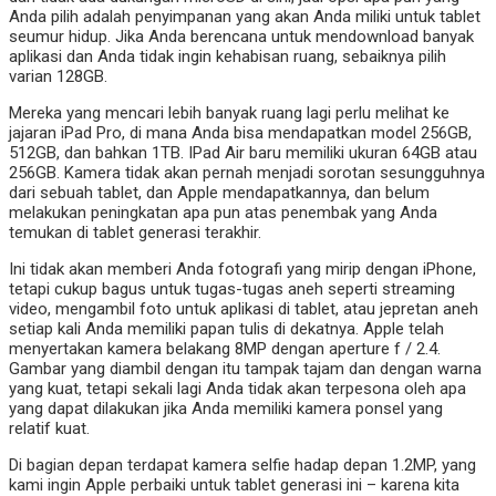
Anda pilih adalah penyimpanan yang akan Anda miliki untuk tablet
seumur hidup. Jika Anda berencana untuk mendownload banyak
aplikasi dan Anda tidak ingin kehabisan ruang, sebaiknya pilih
varian 128GB.
Mereka yang mencari lebih banyak ruang lagi perlu melihat ke
jajaran iPad Pro, di mana Anda bisa mendapatkan model 256GB,
512GB, dan bahkan 1TB. IPad Air baru memiliki ukuran 64GB atau
256GB. Kamera tidak akan pernah menjadi sorotan sesungguhnya
dari sebuah tablet, dan Apple mendapatkannya, dan belum
melakukan peningkatan apa pun atas penembak yang Anda
temukan di tablet generasi terakhir.
Ini tidak akan memberi Anda fotografi yang mirip dengan iPhone,
tetapi cukup bagus untuk tugas-tugas aneh seperti streaming
video, mengambil foto untuk aplikasi di tablet, atau jepretan aneh
setiap kali Anda memiliki papan tulis di dekatnya. Apple telah
menyertakan kamera belakang 8MP dengan aperture f / 2.4.
Gambar yang diambil dengan itu tampak tajam dan dengan warna
yang kuat, tetapi sekali lagi Anda tidak akan terpesona oleh apa
yang dapat dilakukan jika Anda memiliki kamera ponsel yang
relatif kuat.
Di bagian depan terdapat kamera selfie hadap depan 1.2MP, yang
kami ingin Apple perbaiki untuk tablet generasi ini – karena kita