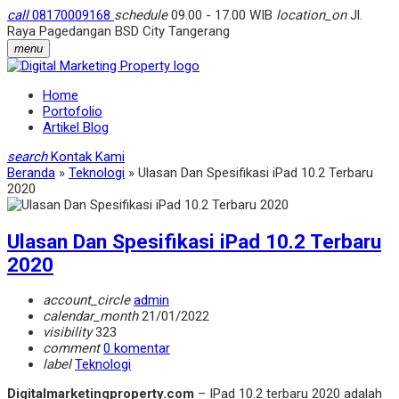
call
08170009168
schedule
09.00 - 17.00 WIB
location_on
Jl.
Raya Pagedangan BSD City Tangerang
menu
Home
Portofolio
Artikel Blog
search
Kontak Kami
Beranda
»
Teknologi
»
Ulasan Dan Spesifikasi iPad 10.2 Terbaru
2020
Ulasan Dan Spesifikasi iPad 10.2 Terbaru
2020
account_circle
admin
calendar_month
21/01/2022
visibility
323
comment
0 komentar
label
Teknologi
Digitalmarketingproperty.com
– IPad 10.2 terbaru 2020 adalah