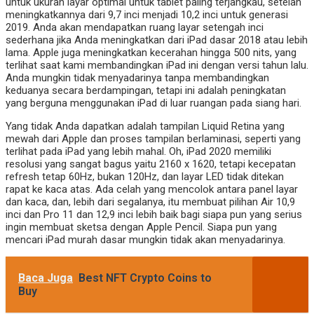
untuk ukuran layar optimal untuk tablet paling terjangkau, setelah
meningkatkannya dari 9,7 inci menjadi 10,2 inci untuk generasi
2019. Anda akan mendapatkan ruang layar setengah inci
sederhana jika Anda meningkatkan dari iPad dasar 2018 atau lebih
lama. Apple juga meningkatkan kecerahan hingga 500 nits, yang
terlihat saat kami membandingkan iPad ini dengan versi tahun lalu.
Anda mungkin tidak menyadarinya tanpa membandingkan
keduanya secara berdampingan, tetapi ini adalah peningkatan
yang berguna menggunakan iPad di luar ruangan pada siang hari.
Yang tidak Anda dapatkan adalah tampilan Liquid Retina yang
mewah dari Apple dan proses tampilan berlaminasi, seperti yang
terlihat pada iPad yang lebih mahal. Oh, iPad 2020 memiliki
resolusi yang sangat bagus yaitu 2160 x 1620, tetapi kecepatan
refresh tetap 60Hz, bukan 120Hz, dan layar LED tidak ditekan
rapat ke kaca atas. Ada celah yang mencolok antara panel layar
dan kaca, dan, lebih dari segalanya, itu membuat pilihan Air 10,9
inci dan Pro 11 dan 12,9 inci lebih baik bagi siapa pun yang serius
ingin membuat sketsa dengan Apple Pencil. Siapa pun yang
mencari iPad murah dasar mungkin tidak akan menyadarinya.
Baca Juga
Best NFT Crypto Coins to
Buy