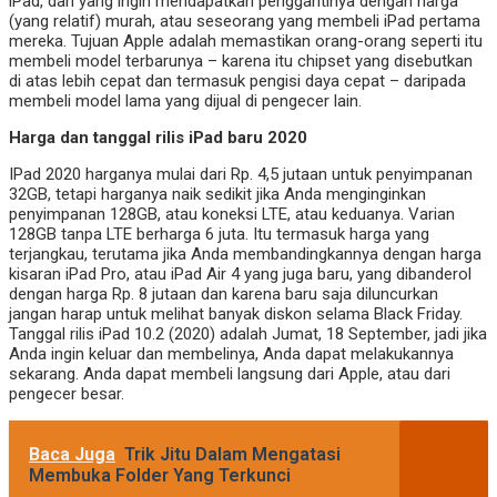
iPad, dan yang ingin mendapatkan penggantinya dengan harga
(yang relatif) murah, atau seseorang yang membeli iPad pertama
mereka. Tujuan Apple adalah memastikan orang-orang seperti itu
membeli model terbarunya – karena itu chipset yang disebutkan
di atas lebih cepat dan termasuk pengisi daya cepat – daripada
membeli model lama yang dijual di pengecer lain.
Harga dan tanggal rilis iPad baru 2020
IPad 2020 harganya mulai dari Rp. 4,5 jutaan untuk penyimpanan
32GB, tetapi harganya naik sedikit jika Anda menginginkan
penyimpanan 128GB, atau koneksi LTE, atau keduanya. Varian
128GB tanpa LTE berharga 6 juta. Itu termasuk harga yang
terjangkau, terutama jika Anda membandingkannya dengan harga
kisaran iPad Pro, atau iPad Air 4 yang juga baru, yang dibanderol
dengan harga Rp. 8 jutaan dan karena baru saja diluncurkan
jangan harap untuk melihat banyak diskon selama Black Friday.
Tanggal rilis iPad 10.2 (2020) adalah Jumat, 18 September, jadi jika
Anda ingin keluar dan membelinya, Anda dapat melakukannya
sekarang. Anda dapat membeli langsung dari Apple, atau dari
pengecer besar.
Baca Juga
Trik Jitu Dalam Mengatasi
Membuka Folder Yang Terkunci