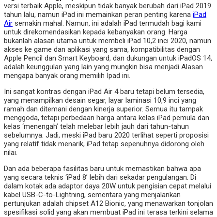
versi terbaik Apple, meskipun tidak banyak berubah dari iPad 2019
tahun lalu, namun iPad ini memainkan peran penting karena
iPad
Air
semakin mahal. Namun, ini adalah iPad termudah bagi kami
untuk direkomendasikan kepada kebanyakan orang. Harga
bukanlah alasan utama untuk membeli iPad 10,2 inci 2020, namun
akses ke game dan aplikasi yang sama, kompatibilitas dengan
Apple Pencil dan Smart Keyboard, dan dukungan untuk iPadOS 14,
adalah keunggulan yang lain yang mungkin bisa menjadi Alasan
mengapa banyak orang memilih Ipad ini.
Ini sangat kontras dengan iPad Air 4 baru tetapi belum tersedia,
yang menampilkan desain segar, layar laminasi 10,9 inci yang
ramah dan ditemani dengan kinerja superior. Semua itu tampak
menggoda, tetapi perbedaan harga antara kelas iPad pemula dan
kelas ‘menengah’ telah melebar lebih jauh dari tahun-tahun
sebelumnya. Jadi, meski iPad baru 2020 terlihat seperti proposisi
yang relatif tidak menarik, iPad tetap sepenuhnya didorong oleh
nilai.
Dan ada beberapa fasilitas baru untuk memastikan bahwa apa
yang secara teknis ‘iPad 8’ lebih dari sekadar pengulangan. Di
dalam kotak ada adaptor daya 20W untuk pengisian cepat melalui
kabel USB-C-to-Lightning, sementara yang menjalankan
pertunjukan adalah chipset A12 Bionic, yang menawarkan tonjolan
spesifikasi solid yang akan membuat iPad ini terasa terkini selama