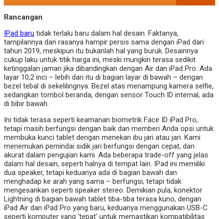
Rancangan
IPad baru
tidak terlalu baru dalam hal desain. Faktanya,
tampilannya dan rasanya hampir persis sama dengan iPad dari
tahun 2019, meskipun itu bukanlah hal yang buruk. Desainnya
cukup laku untuk titik harga ini, meski mungkin terasa sedikit
ketinggalan jaman jika dibandingkan dengan Air dan iPad Pro. Ada
layar 10,2 inci – lebih dari itu di bagian layar di bawah – dengan
bezel tebal di sekelilingnya. Bezel atas menampung kamera selfie,
sedangkan tombol beranda, dengan sensor Touch ID internal, ada
di bibir bawah.
Ini tidak terasa seperti keamanan biometrik Face ID iPad Pro,
tetapi masih berfungsi dengan baik dan memberi Anda opsi untuk
membuka kunci tablet dengan menekan ibu jari atau jari. Kami
menemukan pemindai sidik jari berfungsi dengan cepat, dan
akurat dalam pengujian kami. Ada beberapa trade-off yang jelas
dalam hal desain, seperti halnya di tempat lain. IPad ini memiliki
dua speaker, tetapi keduanya ada di bagian bawah dan
menghadap ke arah yang sama – berfungsi, tetapi tidak
mengesankan seperti speaker stereo. Demikian pula, konektor
Lightning di bagian bawah tablet tiba-tiba terasa kuno, dengan
iPad Air dan iPad Pro yang baru, keduanya menggunakan USB-C
seperti komputer yang ‘tepat’ untuk memastikan kompatibilitas