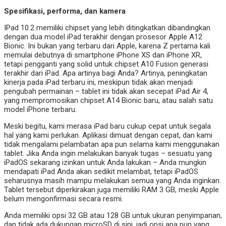
Spesifikasi, performa, dan kamera
IPad 10.2 memiliki chipset yang lebih ditingkatkan dibandingkan
dengan dua model iPad terakhir dengan prosesor Apple A12
Bionic. Ini bukan yang terbaru dari Apple, karena Z pertama kali
memulai debutnya di smartphone iPhone XS dan iPhone XR,
tetapi pengganti yang solid untuk chipset A10 Fusion generasi
terakhir dari iPad. Apa artinya bagi Anda? Artinya, peningkatan
kinerja pada iPad terbaru ini, meskipun tidak akan menjadi
pengubah permainan – tablet ini tidak akan secepat iPad Air 4,
yang mempromosikan chipset A14 Bionic baru, atau salah satu
model iPhone terbaru.
Meski begitu, kami merasa iPad baru cukup cepat untuk segala
hal yang kami perlukan. Aplikasi dimuat dengan cepat, dan kami
tidak mengalami pelambatan apa pun selama kami menggunakan
tablet. Jika Anda ingin melakukan banyak tugas – sesuatu yang
iPadOS sekarang izinkan untuk Anda lakukan – Anda mungkin
mendapati iPad Anda akan sedikit melambat, tetapi iPadOS
seharusnya masih mampu melakukan semua yang Anda inginkan.
Tablet tersebut diperkirakan juga memiliki RAM 3 GB, meski Apple
belum mengonfirmasi secara resmi.
Anda memiliki opsi 32 GB atau 128 GB untuk ukuran penyimpanan,
dan tidak ada dukungan microSD di sini, jadi opsi apa pun yang