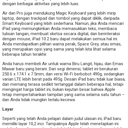
dengan berbagai aktivitas yang lebih luas.
Air dan Pro juga mendukung Magic Keyboard yang lebih mirip
laptop, dengan trackpad dan tombol yang dapat diklik, daripada
Smart Keyboard yang lebih sederhana. Namun, jika Anda mencari
iPad yang memungkinkan Anda memasukkan teks, membaca
tulisan tangan, membuat sketsa secara digital, dan berinteraksi
dengan mouse, iPad 10.2 baru dapat melakukan semua hal ini.
Anda mendapatkan pilihan warna perak, Space Grey, atau emas,
yang merupakan opsi yang sama yang telah kita lihat selama
beberapa tahun terakhir.
Anda harus membeli Air untuk warna Biru Langit, hijau, dan Emas
Mawar baru yang berani. Dari segi dimensi, tablet ini berukuran
250.6 x 174.1 x 7.5mm, dan versi Wi-Fi berbobot 490g, sedangkan
varian LTE lebih berat pada 495g. Desain iPad baru tidak luar biasa,
dan memang terasa sedikit tertanggal dalam beberapa hal, tetapi
mengingat harga tablet ini, bukan kejutan besar bahwa Apple
tetap mempertahankan tampilan yang sama selama satu tahun –
dan Anda tidak mungkin terlalu kecewa.
Layar
Seperti yang telah Anda pelajari dalam judul ulasan ini, iPad baru
memiliki layar 10,2 inci. Tampaknya Apple telah menetapkan ini