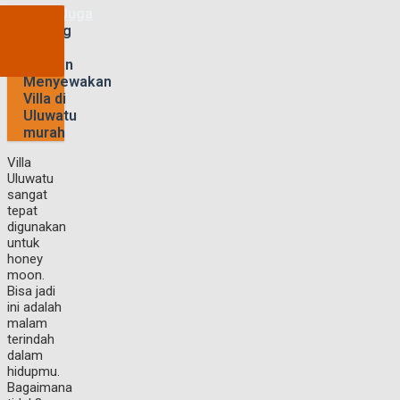
Baca Juga
Untung
Besar
dengan
Menyewakan
Villa di
Uluwatu
murah
Villa
Uluwatu
sangat
tepat
digunakan
untuk
honey
moon.
Bisa jadi
ini adalah
malam
terindah
dalam
hidupmu.
Bagaimana