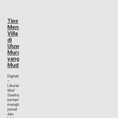
Tips
Mencari
Villa
di
Uluwatu
Murah
yang
Mudah
Digitalmarketingproperty.com
–
Liburan
tiba!
Saatnya
bertamasya,
menghilangkan
penat
dan