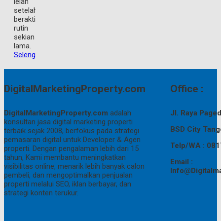
lelah
setelah
beraktivitas
rutin
sekian
lama.
Selengkapnya
DigitalMarketingProperty.com
Office :
DigitalMarketingProperty.com
adalah
Jl. Raya Pag
konsultan jasa digital marketing properti
BSD City Tang
terbaik sejak 2008, berfokus pada strategi
pemasaran digital untuk Developer & Agen
Telp/WA : 08
properti. Dengan pengalaman lebih dari 15
tahun, Kami membantu meningkatkan
Email :
visibilitas online, menarik lebih banyak calon
Info@Digitalm
pembeli, dan mengoptimalkan penjualan
properti melalui SEO, iklan berbayar, dan
strategi konten terukur.