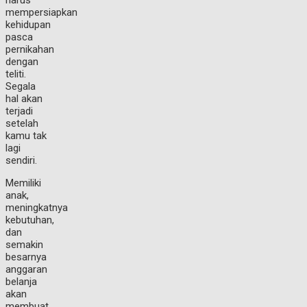
harus
mempersiapkan
kehidupan
pasca
pernikahan
dengan
teliti.
Segala
hal akan
terjadi
setelah
kamu tak
lagi
sendiri.
Memiliki
anak,
meningkatnya
kebutuhan,
dan
semakin
besarnya
anggaran
belanja
akan
membuat