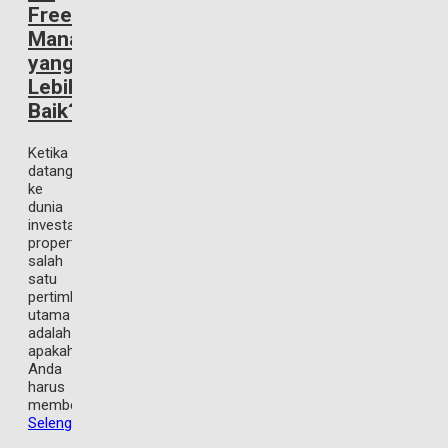
Freehold:
Mana
yang
Lebih
Baik?
Ketika
datang
ke
dunia
investasi
properti,
salah
satu
pertimbangan
utama
adalah
apakah
Anda
harus
membeli
Selengkapnya