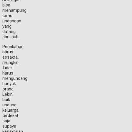
bisa
menampung
tamu
undangan
yang
datang
dari jauh.
Pernikahan
harus
sesakral
mungkin.
Tidak
harus
mengundang
banyak
orang.
Lebih
baik
undang
keluarga
terdekat
saja
supaya
kesakralan