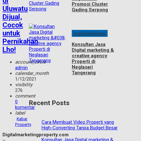
di
Promosi Cluster
Uluwatu
Gading Serpong
Dijual,
Cocok
untuk
Digital Marketing
Pernikahan
Konsultan Jasa
Lho!
Digital marketing &
creative agency
Properti di
account_circle
Neglasari
admin
Tangerang
calendar_month
1/12/2021
visibility
276
comment
0
Recent Posts
komentar
label
Kabar
Cara Membuat Video Properti yang
Property
High-Converting Tanpa Budget Besar
Digitalmarketingproperty.com
Konsultan Jasa Digital marketing &
–