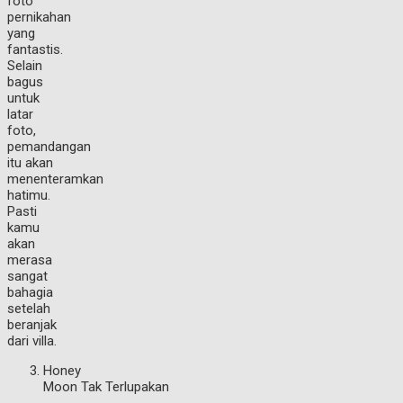
foto
pernikahan
yang
fantastis.
Selain
bagus
untuk
latar
foto,
pemandangan
itu akan
menenteramkan
hatimu.
Pasti
kamu
akan
merasa
sangat
bahagia
setelah
beranjak
dari villa.
Honey
Moon Tak Terlupakan