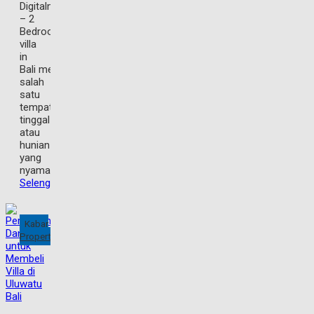
Digitalmarketingproperty.com
– 2
Bedroom
villa
in
Bali menjadi
salah
satu
tempat
tinggal
atau
hunian
yang
nyaman,
Selengkapnya
Kabar
Property