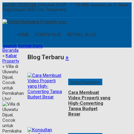
call
08170009168
schedule
09.00 - 17.00 WIB
location_on
Jl. Raya
Pagedangan BSD City Tangerang
HOME
PORTOFOLIO
ARTIKEL BLOG
search
Kontak Kami
Beranda
»
Kabar
Blog Terbaru
»
Property
»
Villa di
Uluwatu
Dijual,
Digital Marketing
Cocok
untuk
Cara Membuat
Pernikahan
Video Properti yang
Lho!
High-Converting
Tanpa Budget
Besar