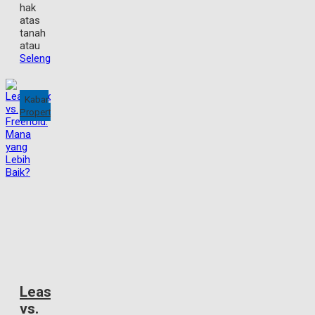
hak
atas
tanah
atau
Selengkapnya
Kabar
Property
Leasehold
vs.