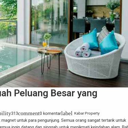
buah Peluang Besar yang
bility
comment
label
313
0 komentar
Kabar Property
k magnet untuk para pengunjung. Semua orang sangat tertarik untuk
semua ingin datang dan singgah untuk menikmati keindahan alam. Ba