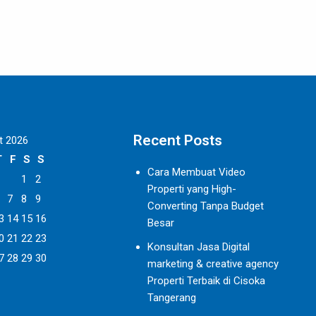
Recent Posts
t 2026
T
F
S
S
Cara Membuat Video
1
2
Properti yang High-
7
8
9
Converting Tanpa Budget
3
14
15
16
Besar
0
21
22
23
Konsultan Jasa Digital
7
28
29
30
marketing & creative agency
Properti Terbaik di Cisoka
Tangerang