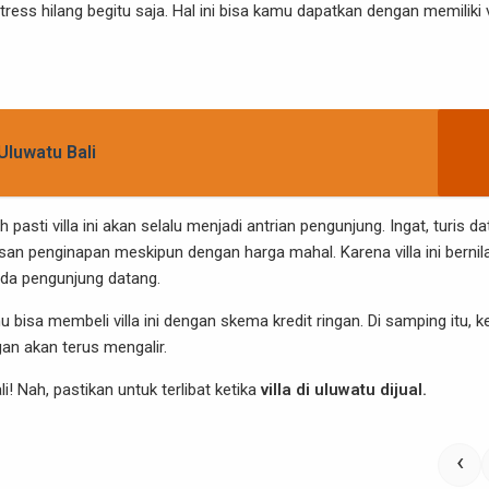
ess hilang begitu saja. Hal ini bisa kamu dapatkan dengan memiliki v
 Uluwatu Bali
 pasti villa ini akan selalu menjadi antrian pengunjung. Ingat, turis d
n penginapan meskipun dengan harga mahal. Karena villa ini bernila
ada pengunjung datang.
 bisa membeli villa ini dengan skema kredit ringan. Di samping itu, k
an akan terus mengalir.
! Nah, pastikan untuk terlibat ketika
villa di uluwatu dijual.
‹