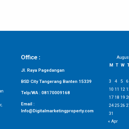
Office :
Augus
M
T
W
Jl. Raya Pagedangan
3
4
5
6
BSD City Tangerang Banten 15339
10
11
12
1
an
Telp/WA : 08170009168
17
18
19
2
Email :
r,
24
25
26
2
Info@Digitalmarketingproperty.com
31
« Apr