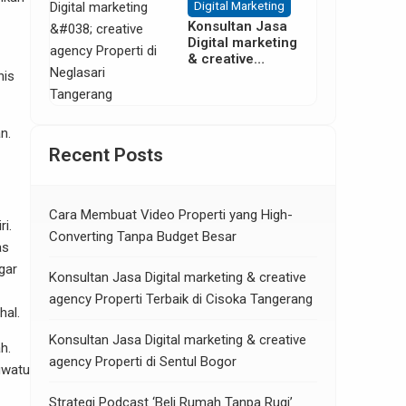
Digital Marketing
Konsultan Jasa
Digital marketing
& creative
agency Properti
nis
di Neglasari
Tangerang
n.
Recent Posts
Cara Membuat Video Properti yang High-
i.
Converting Tanpa Budget Besar
as
gar
Konsultan Jasa Digital marketing & creative
agency Properti Terbaik di Cisoka Tangerang
hal.
Konsultan Jasa Digital marketing & creative
h.
agency Properti di Sentul Bogor
luwatu
Strategi Podcast ‘Beli Rumah Tanpa Rugi’