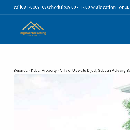
call
schedule
location_on
08170009168
09.00 - 17.00 WIB
Jl
Beranda
»
Kabar Property
»
Villa di Uluwatu Dijual, Sebuah Peluang