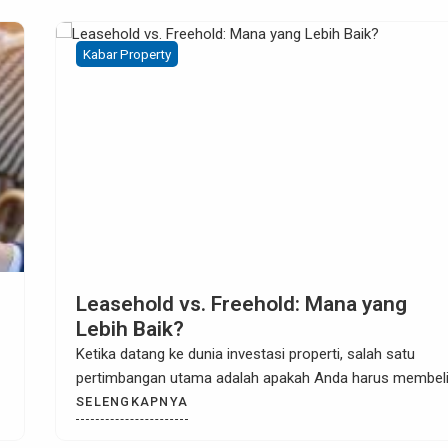
Kabar Property
Investasi Properti dalam Situasi
Ketidakpastian Ekonomi Global
Ketika kita memasuki dunia investasi properti, tidak ada
yang pasti, terutama dalam situasi ketidakpastian ekono
SELENGKAPNYA