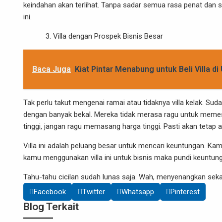
keindahan akan terlihat. Tanpa sadar semua rasa penat dan str
ini.
Villa dengan Prospek Bisnis Besar
Baca Juga
Kiat Pintar Menabung untuk Beli Villa di
Tak perlu takut mengenai ramai atau tidaknya villa kelak. Sudah
dengan banyak bekal. Mereka tidak merasa ragu untuk memesa
tinggi, jangan ragu memasang harga tinggi. Pasti akan tetap 
Villa ini adalah peluang besar untuk mencari keuntungan. Kamu
kamu menggunakan villa ini untuk bisnis maka pundi keuntung
Tahu-tahu cicilan sudah lunas saja. Wah, menyenangkan sekali
Facebook
Twitter
Whatsapp
Pinterest
Blog Terkait