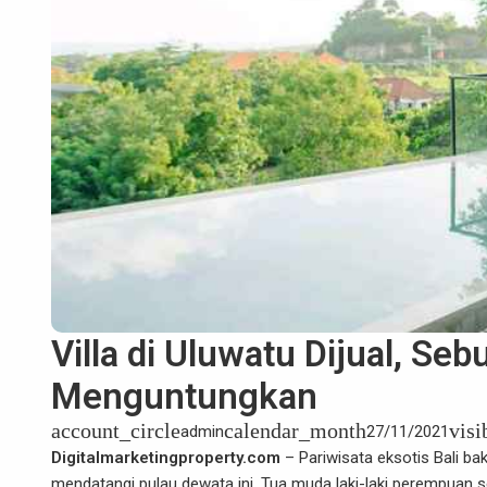
Villa di Uluwatu Dijual, Se
Menguntungkan
account_circle
calendar_month
visi
admin
27/11/2021
Digitalmarketingproperty.com
– Pariwisata eksotis Bali ba
mendatangi pulau dewata ini. Tua muda laki-laki perempuan 