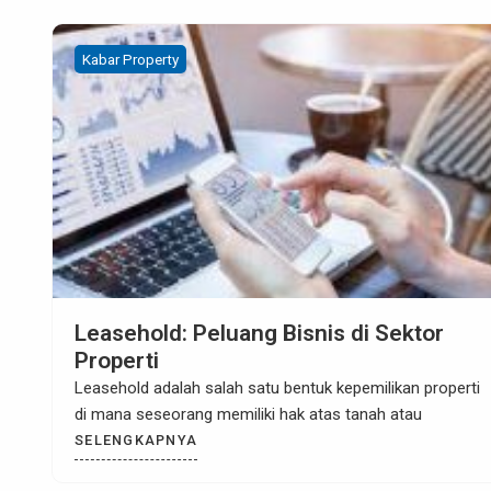
Kabar Property
Leasehold vs. Freehold: Mana yang
Lebih Baik?
Ketika datang ke dunia investasi properti, salah satu
pertimbangan utama adalah apakah Anda harus membeli
SELENGKAPNYA