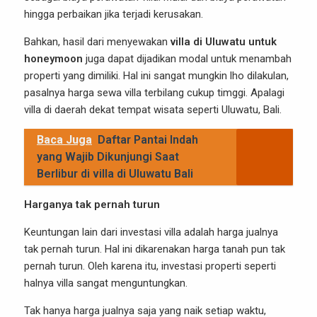
hingga perbaikan jika terjadi kerusakan.
Bahkan, hasil dari menyewakan
villa di Uluwatu untuk
honeymoon
juga dapat dijadikan modal untuk menambah
properti yang dimiliki. Hal ini sangat mungkin lho dilakulan,
pasalnya harga sewa villa terbilang cukup timggi. Apalagi
villa di daerah dekat tempat wisata seperti Uluwatu, Bali.
Baca Juga
Daftar Pantai Indah
yang Wajib Dikunjungi Saat
Berlibur di villa di Uluwatu Bali
Harganya tak pernah turun
Keuntungan lain dari investasi villa adalah harga jualnya
tak pernah turun. Hal ini dikarenakan harga tanah pun tak
pernah turun. Oleh karena itu, investasi properti seperti
halnya villa sangat menguntungkan.
Tak hanya harga jualnya saja yang naik setiap waktu,