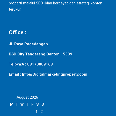
properti melalui SEO, iklan berbayar, dan strategi konten
terukur.
Office :
Jl. Raya Pagedangan
BSD City Tangerang Banten 15339
Telp/WA : 08170009168
Email : Info@Digitalmarketingproperty.com
August 2026
M
T
W
T
F
S
S
1
2