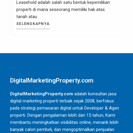
Ketika datang ke dunia investasi properti, salah
satu pertimbangan utama adalah apakah Anda
harus membeli
SELENGKAPNYA
DigitalMarketingProperty.com
DigitalMarketingProperty.com
adalah konsultan jasa
digital marketing properti terbaik sejak 2008, berfokus
pada strategi pemasaran digital untuk Developer & Agen
properti. Dengan pengalaman lebih dari 15 tahun, Kami
membantu meningkatkan visibilitas online, menarik lebih
banyak calon pembeli, dan mengoptimalkan penjualan