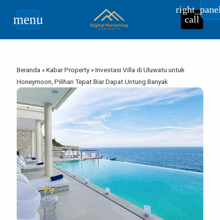
right_pane
menu
call
Beranda
»
Kabar Property
»
Investasi Villa di Uluwatu untuk
Honeymoon, Pilihan Tepat Biar Dapat Untung Banyak