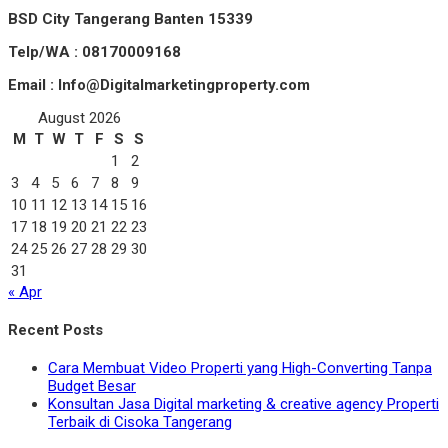
BSD City Tangerang Banten 15339
Telp/WA : 08170009168
Email : Info@Digitalmarketingproperty.com
August 2026
M
T
W
T
F
S
S
1
2
3
4
5
6
7
8
9
10
11
12
13
14
15
16
17
18
19
20
21
22
23
24
25
26
27
28
29
30
31
« Apr
Recent Posts
Cara Membuat Video Properti yang High-Converting Tanpa
Budget Besar
Konsultan Jasa Digital marketing & creative agency Properti
Terbaik di Cisoka Tangerang