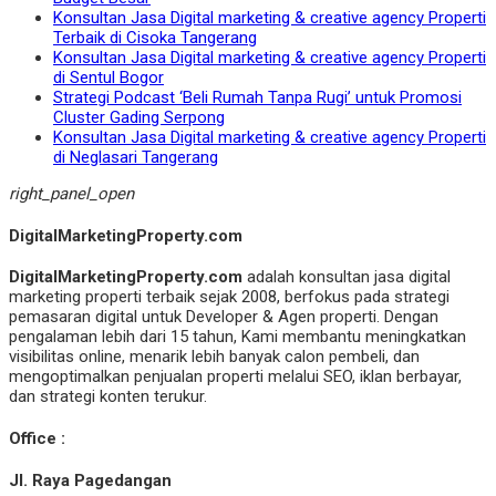
Konsultan Jasa Digital marketing & creative agency Properti
Terbaik di Cisoka Tangerang
Konsultan Jasa Digital marketing & creative agency Properti
di Sentul Bogor
Strategi Podcast ‘Beli Rumah Tanpa Rugi’ untuk Promosi
Cluster Gading Serpong
Konsultan Jasa Digital marketing & creative agency Properti
di Neglasari Tangerang
right_panel_open
DigitalMarketingProperty.com
DigitalMarketingProperty.com
adalah konsultan jasa digital
marketing properti terbaik sejak 2008, berfokus pada strategi
pemasaran digital untuk Developer & Agen properti. Dengan
pengalaman lebih dari 15 tahun, Kami membantu meningkatkan
visibilitas online, menarik lebih banyak calon pembeli, dan
mengoptimalkan penjualan properti melalui SEO, iklan berbayar,
dan strategi konten terukur.
Office :
Jl. Raya Pagedangan